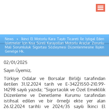
News » İkinci El Motorlu Kara Taşıtı Ticareti İle İştigal Eden
İşletmeler İçin Kısa Süreli Karayolları Motorlu Araçlar Zorunlu
Mali Sorumluluk Sigortası Sözleşmesi Düzenlenmesine İlişkin
Genelge Hk.
02/01/2025
Sayın Üyemiz,
Türkiye Odalar ve Borsalar Birliği tarafından
iletilen 31.12.2024 tarih ve E-34221550-210.99-
14298 sayılı yazıda; “Sigortacılık ve Özel Emeklilik
Düzenleme ve Denetleme Kurumu tarafından
istihsal edilen ve bir örneği ekte yer alan
26.12.2024 tarihli ve 2024/35 sayılı İkinci El