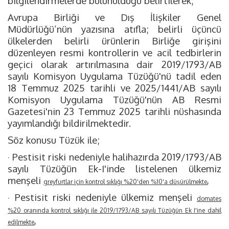
bilgilendirmelerde bulunulduğu belirtilerek;
Avrupa Birliği ve Dış İlişkiler Genel
Müdürlüğü’nün yazısına atıfla; belirli üçüncü
ülkelerden belirli ürünlerin Birliğe girişini
düzenleyen resmi kontrollerin ve acil tedbirlerin
geçici olarak artırılmasına dair 2019/1793/AB
sayılı Komisyon Uygulama Tüzüğü'nü tadil eden
18 Temmuz 2025 tarihli ve 2025/1441/AB sayılı
Komisyon Uygulama Tüzüğü'nün AB Resmi
Gazetesi'nin 23 Temmuz 2025 tarihli nüshasında
yayımlandığı bildirilmektedir.
Söz konusu Tüzük ile;
· Pestisit riski nedeniyle halihazırda 2019/1793/AB
sayılı Tüzüğün Ek-I'inde listelenen ülkemiz
menşeli
,
greyfurtlar için kontrol sıklığı %20'den %10'a düşürülmekte
· Pestisit riski nedeniyle ülkemiz menşeli
domates
%20 oranında kontrol sıklığı ile 2019/1793/AB sayılı Tüzüğün Ek I'ine dahil
,
edilmekte