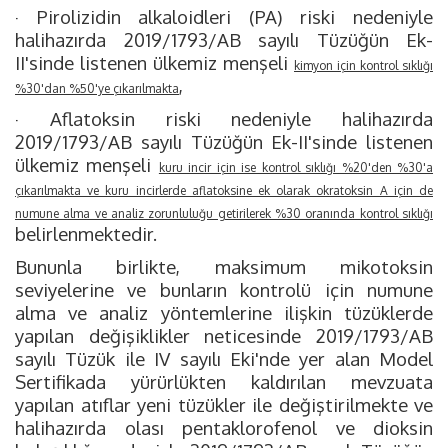
· Pirolizidin alkaloidleri (PA) riski nedeniyle
halihazırda 2019/1793/AB sayılı Tüzüğün Ek-
II'sinde listenen ülkemiz menşeli
kimyon için kontrol sıklığı
,
%30'dan %50'ye çıkarılmakta
· Aflatoksin riski nedeniyle halihazırda
2019/1793/AB sayılı Tüzüğün Ek-II'sinde listenen
ülkemiz menşeli
kuru incir için ise kontrol sıklığı %20'den %30'a
çıkarılmakta ve kuru incirlerde aflatoksine ek olarak okratoksin A için de
numune alma ve analiz zorunluluğu getirilerek %30 oranında kontrol sıklığı
belirlenmektedir.
Bununla birlikte, maksimum mikotoksin
seviyelerine ve bunların kontrolü için numune
alma ve analiz yöntemlerine ilişkin tüzüklerde
yapılan değişiklikler neticesinde 2019/1793/AB
sayılı Tüzük ile IV sayılı Eki'nde yer alan Model
Sertifikada yürürlükten kaldırılan mevzuata
yapılan atıflar yeni tüzükler ile değiştirilmekte ve
halihazırda olası pentaklorofenol ve dioksin