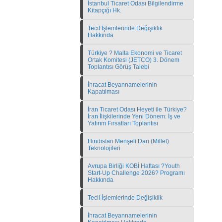
İstanbul Ticaret Odası Bilgilendirme
Kitapçığı Hk.
Tecil İşlemlerinde Değişiklik
Hakkında
Türkiye ? Malta Ekonomi ve Ticaret
Ortak Komitesi (JETCO) 3. Dönem
Toplantısı Görüş Talebi
İhracat Beyannamelerinin
Kapatılması
İran Ticaret Odası Heyeti ile Türkiye?
İran İlişkilerinde Yeni Dönem: İş ve
Yatırım Fırsatları Toplantısı
Hindistan Menşeli Darı (Millet)
Teknolojileri
Avrupa Birliği KOBİ Haftası ?Youth
Start-Up Challenge 2026? Programı
Hakkında
Tecil İşlemlerinde Değişiklik
İhracat Beyannamelerinin