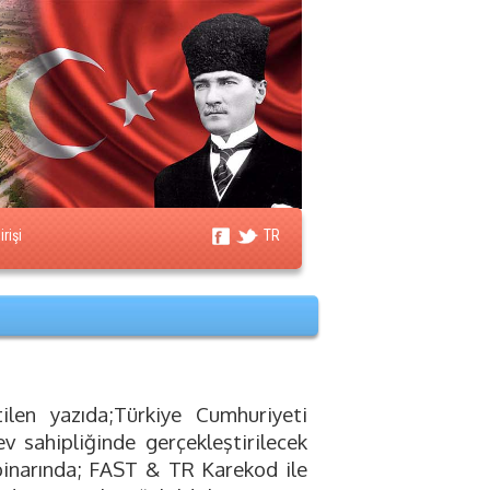
rişi
TR
ilen yazıda;Türkiye Cumhuriyeti
v sahipliğinde gerçekleştirilecek
narında; FAST & TR Karekod ile