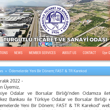
TIONS
NEWS
MEMBER SERVICES
ABOUT US
CONTACT
Üye Gi
s » Ödemelerde Yeni Bir Dönem; FAST & TR Karekod
ralık 2022 -
ın Üyemiz,
kiye Odalar ve Borsalar Birliği'nden Odamıza ilet
kez Bankası ile Türkiye Odalar ve Borsalar Birliği e
emelerde Yeni Bir Dönem; FAST & TR Karekod" webi