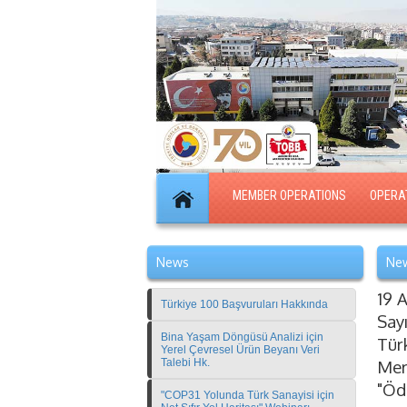
MEMBER OPERATIONS
OPERA
News
New
19 A
Türkiye 100 Başvuruları Hakkında
Say
Bina Yaşam Döngüsü Analizi için
Tür
Yerel Çevresel Ürün Beyanı Veri
Talebi Hk.
Mer
"Öd
"COP31 Yolunda Türk Sanayisi için