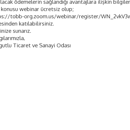
lacak ödemelerin sağlandığı avantajlara ilişkin bilgilen
 konusu webinar ücretsiz olup;
ps://tobb-org.zoom.us/webinar/register/WN_2vkV
sinden katılabilirsiniz.
inize sunarız.
ılarımızla,
gutlu Ticaret ve Sanayi Odası