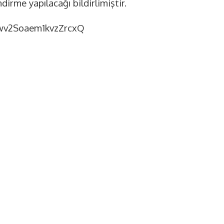
dirme yapılacağı bildirlimiştir.
3wv2Soaem1kvzZrcxQ