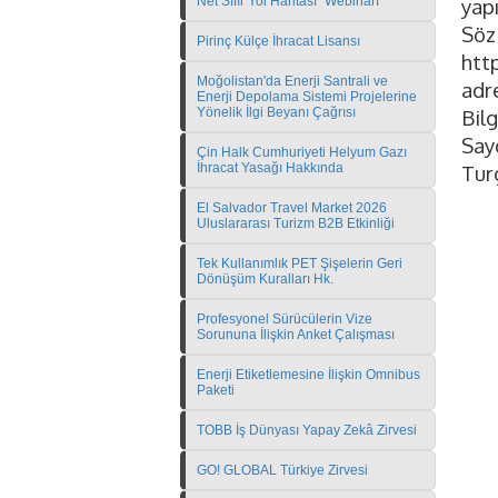
Net Sıfır Yol Haritası" Webinarı
yapı
Söz
Pirinç Külçe İhracat Lisansı
htt
Moğolistan'da Enerji Santrali ve
adre
Enerji Depolama Sistemi Projelerine
Yönelik İlgi Beyanı Çağrısı
Bilg
Sayg
Çin Halk Cumhuriyeti Helyum Gazı
İhracat Yasağı Hakkında
Tur
El Salvador Travel Market 2026
Uluslararası Turizm B2B Etkinliği
Tek Kullanımlık PET Şişelerin Geri
Dönüşüm Kuralları Hk.
Profesyonel Sürücülerin Vize
Sorununa İlişkin Anket Çalışması
Enerji Etiketlemesine İlişkin Omnibus
Paketi
TOBB İş Dünyası Yapay Zekâ Zirvesi
GO! GLOBAL Türkiye Zirvesi