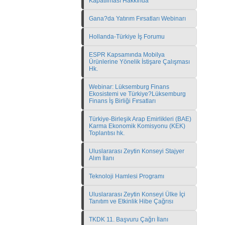
Kapatılması Hakkında
Gana?da Yatırım Fırsatları Webinarı
Hollanda-Türkiye İş Forumu
ESPR Kapsamında Mobilya
Ürünlerine Yönelik İstişare Çalışması
Hk.
Webinar: Lüksemburg Finans
Ekosistemi ve Türkiye?Lüksemburg
Finans İş Birliği Fırsatları
Türkiye-Birleşik Arap Emirlikleri (BAE)
Karma Ekonomik Komisyonu (KEK)
Toplantısı hk.
Uluslararası Zeytin Konseyi Stajyer
Alım İlanı
Teknoloji Hamlesi Programı
Uluslararası Zeytin Konseyi Ülke İçi
Tanıtım ve Etkinlik Hibe Çağrısı
TKDK 11. Başvuru Çağrı İlanı