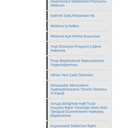
Gayrimenkul Sektörünün Pozisyonu
Webinarı
İndirimli Satış Reklamları Hk.
Moldova İş Haftası
Moldova Açık Artırma Duyuruları
Yeşil Dönüşüm Programı Çağrısı
Hakkında
Proje Bilgilendirme Materyallerinin
Yaygınlaştırılması
AB'nin Yeni Çelik Önlemleri
Kimyasallar Mevzuatının
Sadeleştirilmesine Yönelik Omnibus
VI Paketi
Avrupa Birliği'nde Hafif Ticari
Araçlara İlişkin Yürürlüğe Giren Akıllı
Takograf Düzenlemeleri Hakkında
Bilgilendirme
Kuyumculuk Sektörüne İlişkin