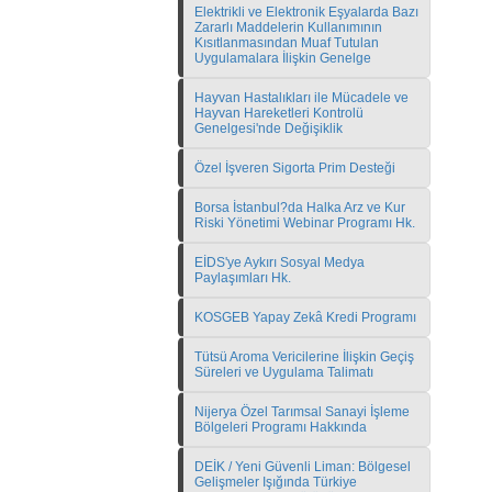
Elektrikli ve Elektronik Eşyalarda Bazı
Zararlı Maddelerin Kullanımının
Kısıtlanmasından Muaf Tutulan
Uygulamalara İlişkin Genelge
Hayvan Hastalıkları ile Mücadele ve
Hayvan Hareketleri Kontrolü
Genelgesi'nde Değişiklik
Özel İşveren Sigorta Prim Desteği
Borsa İstanbul?da Halka Arz ve Kur
Riski Yönetimi Webinar Programı Hk.
EİDS'ye Aykırı Sosyal Medya
Paylaşımları Hk.
KOSGEB Yapay Zekâ Kredi Programı
Tütsü Aroma Vericilerine İlişkin Geçiş
Süreleri ve Uygulama Talimatı
Nijerya Özel Tarımsal Sanayi İşleme
Bölgeleri Programı Hakkında
DEİK / Yeni Güvenli Liman: Bölgesel
Gelişmeler Işığında Türkiye