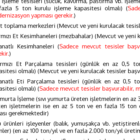
t işleme tesisleri (sucuk, kavurma, pastırma vb. işlem
fazla 5 ton kurulu işleme kapasitesi olmalı) (
Sade
ernizasyon yapması gerekir.
)
t toplama merkezleri (Mevcut ve yeni kurulacak tesisl
rmızı Et Kesimhaneleri (mezbahalar) (Mevcut ve yeni ku
anatlı Kesimhaneleri (
Sadece mevcut tesisler başv
kir.
)
ırmızı Et Parçalama tesisleri (günlük en az 0,5 to
sitesi olmalı) (Mevcut ve yeni kurulacak tesisler başv
anatlı Eti Parçalama tesisleri (günlük en az 0,5 t
sitesi olmalı) (
Sadece mevcut tesisler başvurabilir, 
murta İşleme (sıvı yumurta üreten işletmelerin en az 3
ten işletmelerin ise en az 5 ton ve en fazla 15 ton
ası gerekmektedir)
 ürünleri işleyenler (balık, yumuşakça vb. yetiştirenl
ler) (en az 100 ton/yıl ve en fazla 2.000 ton/yıl üreti