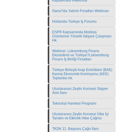
Kapatılması Hakkında
Gana?da Yatırım Fırsatları Webinarı
Hollanda-Türkiye İş Forumu
ESPR Kapsamında Mobilya
Ürünlerine Yönelik İstişare Çalışması
Hk.
Webinar: Lüksemburg Finans
Ekosistemi ve Türkiye?Lüksemburg
Finans İş Birliği Fırsatları
Türkiye-Birleşik Arap Emirlikleri (BAE)
Karma Ekonomik Komisyonu (KEK)
Toplantısı hk.
Uluslararası Zeytin Konseyi Stajyer
Alım İlanı
Teknoloji Hamlesi Programı
Uluslararası Zeytin Konseyi Ülke İçi
Tanıtım ve Etkinlik Hibe Çağrısı
TKDK 11. Başvuru Çağrı İlanı