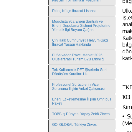
bilg
Net Sıfır Yol Haritası" Webinarı
Ülk
Pirinç Külçe İhracat Lisansı
işl
Moğolistan'da Enerji Santrali ve
ana
Enerji Depolama Sistemi Projelerine
mak
Yönelik İlgi Beyanı Çağrısı
Kal
Çin Halk Cumhuriyeti Helyum Gazı
bil
İhracat Yasağı Hakkında
dön
El Salvador Travel Market 2026
katk
Uluslararası Turizm B2B Etkinliği
Tek Kullanımlık PET Şişelerin Geri
Dönüşüm Kuralları Hk.
Profesyonel Sürücülerin Vize
TKD
Sorununa İlişkin Anket Çalışması
103 
Enerji Etiketlemesine İlişkin Omnibus
Paketi
Kim
TOBB İş Dünyası Yapay Zekâ Zirvesi
• S
(Mev
GO! GLOBAL Türkiye Zirvesi