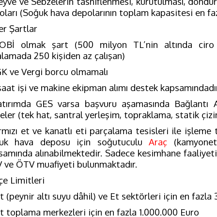
eyve ve Sebzelerin tasniflenmesi, kurutulması, dondu
oları (Soğuk hava depolarının toplam kapasitesi en fa
er Şartlar
OBİ olmak şart (500 milyon TL’nin altında ciro v
alamada 250 kişiden az çalışan)
GK ve Vergi borcu olmamalı
nşaat işi ve makine ekipman alımı destek kapsamındadır
atırımda GES varsa başvuru aşamasında Bağlantı
eler (tek hat, santral yerleşim, topraklama, statik çizi
rmızı et ve kanatlı eti parçalama tesisleri ile işleme 
uk hava deposu için soğutuculu
Araç
(kamyonet
samında alınabilmektedir. Sadece kesimhane faaliyet
 ve ÖTV muafiyeti bulunmaktadır.
e Limitleri
t (peynir altı suyu dâhil) ve Et sektörleri için en fazl
üt toplama merkezleri için en fazla 1.000.000 Euro