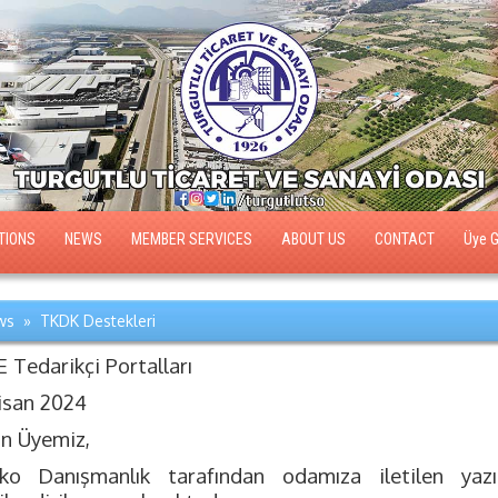
TIONS
NEWS
MEMBER SERVICES
ABOUT US
CONTACT
Üye Gi
s » TKDK Destekleri
 Tedarikçi Portalları
isan 2024
ın Üyemiz,
ko Danışmanlık tarafından odamıza iletilen ya