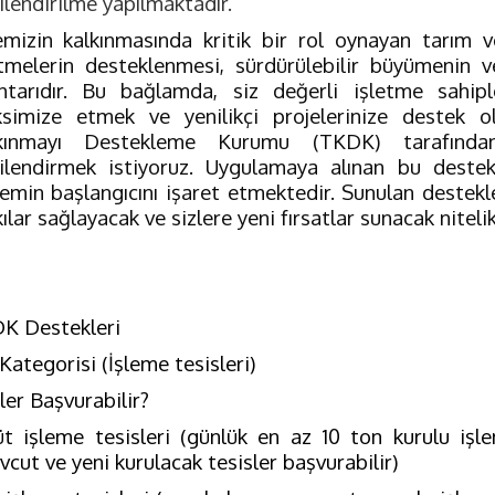
ilendirilme yapılmaktadır.
emizin kalkınmasında kritik bir rol oynayan tarım v
etmelerin desteklenmesi, sürdürülebilir büyümenin v
htarıdır. Bu bağlamda, siz değerli işletme sahiple
simize etmek ve yenilikçi projelerinize destek o
kınmayı Destekleme Kurumu (TKDK) tarafından
gilendirmek istiyoruz. Uygulamaya alınan bu destek
emin başlangıcını işaret etmektedir. Sunulan destekle
ılar sağlayacak ve sizlere yeni fırsatlar sunacak nitelik
K Destekleri
Kategorisi (İşleme tesisleri)
ler Başvurabilir?
üt işleme tesisleri (günlük en az 10 ton kurulu işl
cut ve yeni kurulacak tesisler başvurabilir)