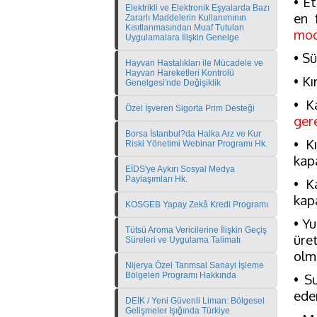
• E
Elektrikli ve Elektronik Eşyalarda Bazı
en 
Zararlı Maddelerin Kullanımının
Kısıtlanmasından Muaf Tutulan
mod
Uygulamalara İlişkin Genelge
• Sü
Hayvan Hastalıkları ile Mücadele ve
Hayvan Hareketleri Kontrolü
• Kı
Genelgesi'nde Değişiklik
• K
Özel İşveren Sigorta Prim Desteği
gere
Borsa İstanbul?da Halka Arz ve Kur
• K
Riski Yönetimi Webinar Programı Hk.
kapa
EİDS'ye Aykırı Sosyal Medya
Paylaşımları Hk.
• K
kapa
KOSGEB Yapay Zekâ Kredi Programı
• Yu
Tütsü Aroma Vericilerine İlişkin Geçiş
üre
Süreleri ve Uygulama Talimatı
olm
Nijerya Özel Tarımsal Sanayi İşleme
Bölgeleri Programı Hakkında
• Su
eden
DEİK / Yeni Güvenli Liman: Bölgesel
Gelişmeler Işığında Türkiye