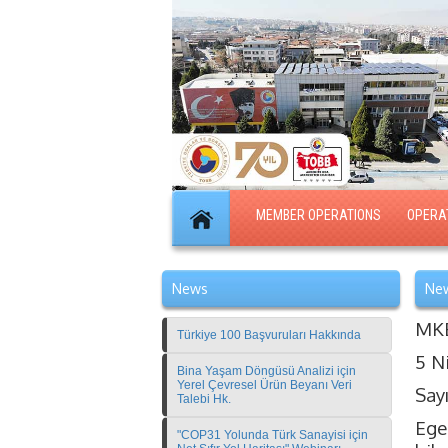
MEMBER OPERATIONS
OPERA
News
New
MKE
Türkiye 100 Başvuruları Hakkında
5 N
Bina Yaşam Döngüsü Analizi için
Yerel Çevresel Ürün Beyanı Veri
Say
Talebi Hk.
Ege
"COP31 Yolunda Türk Sanayisi için