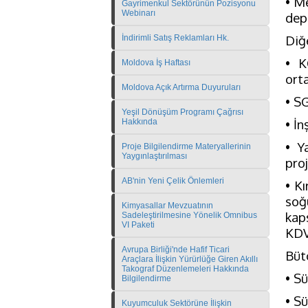
• M
Gayrimenkul Sektörünün Pozisyonu
Webinarı
dep
Diğ
İndirimli Satış Reklamları Hk.
• K
Moldova İş Haftası
ort
Moldova Açık Artırma Duyuruları
• S
Yeşil Dönüşüm Programı Çağrısı
• İ
Hakkında
• Y
Proje Bilgilendirme Materyallerinin
Yaygınlaştırılması
proj
AB'nin Yeni Çelik Önlemleri
• Kı
soğ
Kimyasallar Mevzuatının
kap
Sadeleştirilmesine Yönelik Omnibus
VI Paketi
KDV
Avrupa Birliği'nde Hafif Ticari
Bütç
Araçlara İlişkin Yürürlüğe Giren Akıllı
Takograf Düzenlemeleri Hakkında
• Sü
Bilgilendirme
• S
Kuyumculuk Sektörüne İlişkin