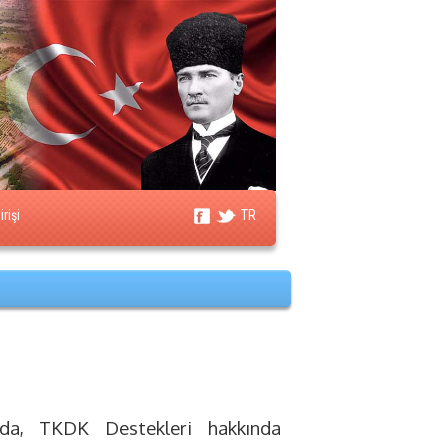
rişi
TR
zıda,
TKDK Destekleri hakkında