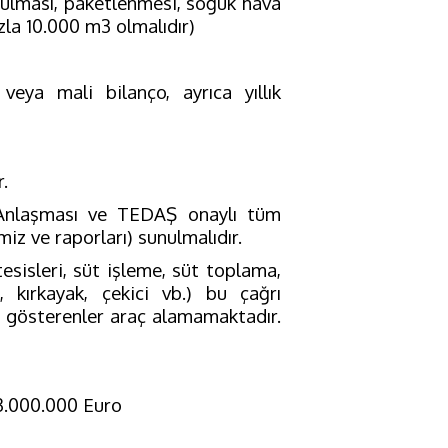
rulması, paketlenmesi, soğuk hava
zla 10.000 m3 olmalıdır)
eya mali bilanço, ayrıca yıllık
.
 Anlaşması ve TEDAŞ onaylı tüm
miz ve raporları) sunulmalıdır.
tesisleri, süt işleme, süt toplama,
, kırkayak, çekici vb.) bu çağrı
i gösterenler araç alamamaktadır.
a 3.000.000 Euro