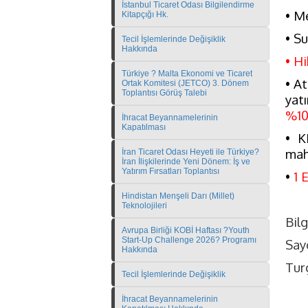
İstanbul Ticaret Odası Bilgilendirme
• M
Kitapçığı Hk.
• Su
Tecil İşlemlerinde Değişiklik
Hakkında
• Hi
Türkiye ? Malta Ekonomi ve Ticaret
• At
Ortak Komitesi (JETCO) 3. Dönem
Toplantısı Görüş Talebi
yatı
%1
İhracat Beyannamelerinin
Kapatılması
• K
mah
İran Ticaret Odası Heyeti ile Türkiye?
İran İlişkilerinde Yeni Dönem: İş ve
Yatırım Fırsatları Toplantısı
•
1 
Hindistan Menşeli Darı (Millet)
Teknolojileri
Bilg
Avrupa Birliği KOBİ Haftası ?Youth
Start-Up Challenge 2026? Programı
Sayg
Hakkında
Tur
Tecil İşlemlerinde Değişiklik
İhracat Beyannamelerinin