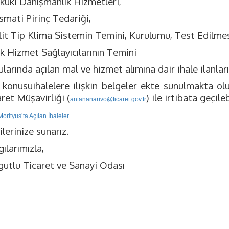
ukuki Danışmanlık Hizmetleri,
smati Pirinç Tedariği,
plit Tip Klima Sistemin Temini, Kurulumu, Test Edilme
ık Hizmet Sağlayıcılarının Temini
larında açılan mal ve hizmet alımına dair ihale ilanları
 konusuihalelere ilişkin belgeler ekte sunulmakta olu
ret Müşavirliği (
) ile irtibata geçile
antananarivo@ticaret.gov.tr
Morityus’ta Açılan İhaleler
ilerinize sunarız.
ılarımızla,
gutlu Ticaret ve Sanayi Odası