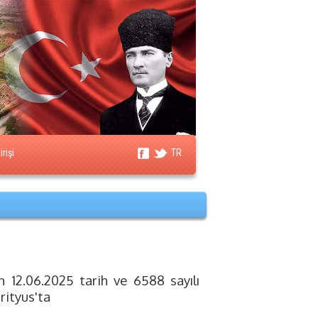
rişi
TR
n 12.06.2025 tarih ve 6588 sayılı
rityus'ta