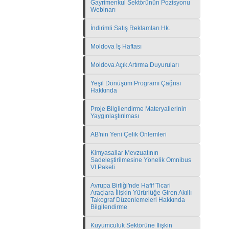
Gayrimenkul Sektörünün Pozisyonu
Webinarı
İndirimli Satış Reklamları Hk.
Moldova İş Haftası
Moldova Açık Artırma Duyuruları
Yeşil Dönüşüm Programı Çağrısı
Hakkında
Proje Bilgilendirme Materyallerinin
Yaygınlaştırılması
AB'nin Yeni Çelik Önlemleri
Kimyasallar Mevzuatının
Sadeleştirilmesine Yönelik Omnibus
VI Paketi
Avrupa Birliği'nde Hafif Ticari
Araçlara İlişkin Yürürlüğe Giren Akıllı
Takograf Düzenlemeleri Hakkında
Bilgilendirme
Kuyumculuk Sektörüne İlişkin