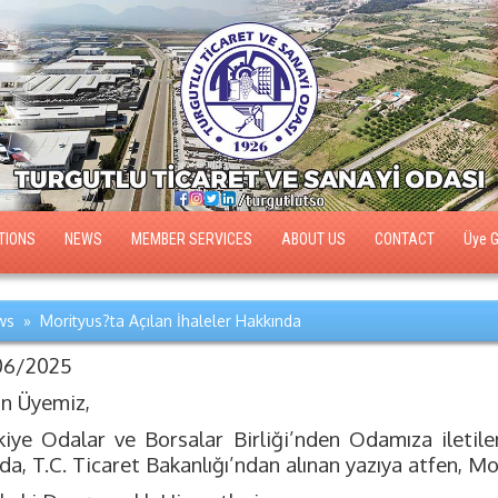
TIONS
NEWS
MEMBER SERVICES
ABOUT US
CONTACT
Üye Gi
s » Morityus?ta Açılan İhaleler Hakkında
06/2025
ın Üyemiz,
kiye Odalar ve Borsalar Birliği’nden Odamıza iletile
da, T.C. Ticaret Bakanlığı’ndan alınan yazıya atfen, Mo