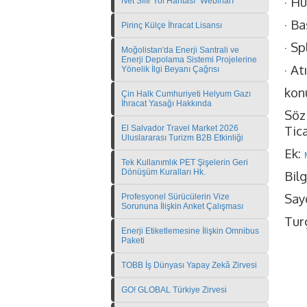
· H
Net Sıfır Yol Haritası" Webinarı
· Ba
Pirinç Külçe İhracat Lisansı
· S
Moğolistan'da Enerji Santrali ve
Enerji Depolama Sistemi Projelerine
· At
Yönelik İlgi Beyanı Çağrısı
konu
Çin Halk Cumhuriyeti Helyum Gazı
İhracat Yasağı Hakkında
Söz
Tica
El Salvador Travel Market 2026
Uluslararası Turizm B2B Etkinliği
Ek:
Tek Kullanımlık PET Şişelerin Geri
Dönüşüm Kuralları Hk.
Bilg
Sayg
Profesyonel Sürücülerin Vize
Sorununa İlişkin Anket Çalışması
Tur
Enerji Etiketlemesine İlişkin Omnibus
Paketi
TOBB İş Dünyası Yapay Zekâ Zirvesi
GO! GLOBAL Türkiye Zirvesi