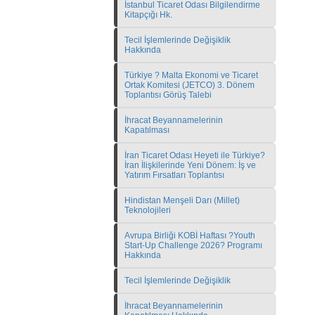
İstanbul Ticaret Odası Bilgilendirme
Kitapçığı Hk.
Tecil İşlemlerinde Değişiklik
Hakkında
Türkiye ? Malta Ekonomi ve Ticaret
Ortak Komitesi (JETCO) 3. Dönem
Toplantısı Görüş Talebi
İhracat Beyannamelerinin
Kapatılması
İran Ticaret Odası Heyeti ile Türkiye?
İran İlişkilerinde Yeni Dönem: İş ve
Yatırım Fırsatları Toplantısı
Hindistan Menşeli Darı (Millet)
Teknolojileri
Avrupa Birliği KOBİ Haftası ?Youth
Start-Up Challenge 2026? Programı
Hakkında
Tecil İşlemlerinde Değişiklik
İhracat Beyannamelerinin