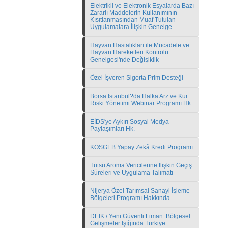
Elektrikli ve Elektronik Eşyalarda Bazı
Zararlı Maddelerin Kullanımının
Kısıtlanmasından Muaf Tutulan
Uygulamalara İlişkin Genelge
Hayvan Hastalıkları ile Mücadele ve
Hayvan Hareketleri Kontrolü
Genelgesi'nde Değişiklik
Özel İşveren Sigorta Prim Desteği
Borsa İstanbul?da Halka Arz ve Kur
Riski Yönetimi Webinar Programı Hk.
EİDS'ye Aykırı Sosyal Medya
Paylaşımları Hk.
KOSGEB Yapay Zekâ Kredi Programı
Tütsü Aroma Vericilerine İlişkin Geçiş
Süreleri ve Uygulama Talimatı
Nijerya Özel Tarımsal Sanayi İşleme
Bölgeleri Programı Hakkında
DEİK / Yeni Güvenli Liman: Bölgesel
Gelişmeler Işığında Türkiye