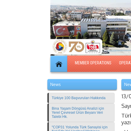
MEMBER OPERATIONS
OPERA
News
New
13/
Türkiye 100 Başvuruları Hakkında
Say
Bina Yaşam Döngüsü Analizi için
Yerel Çevresel Ürün Beyanı Veri
Tür
Talebi Hk.
yazı
"COP31 Yolunda Türk Sanayisi için