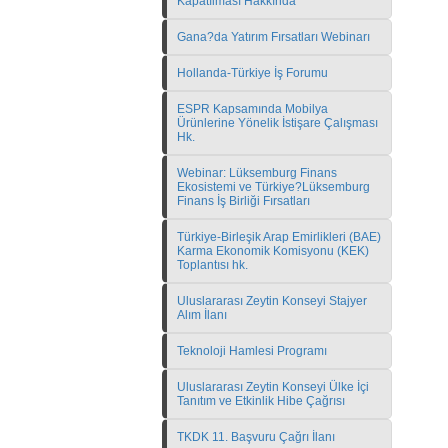
Kapatılması Hakkında
Gana?da Yatırım Fırsatları Webinarı
Hollanda-Türkiye İş Forumu
ESPR Kapsamında Mobilya
Ürünlerine Yönelik İstişare Çalışması
Hk.
Webinar: Lüksemburg Finans
Ekosistemi ve Türkiye?Lüksemburg
Finans İş Birliği Fırsatları
Türkiye-Birleşik Arap Emirlikleri (BAE)
Karma Ekonomik Komisyonu (KEK)
Toplantısı hk.
Uluslararası Zeytin Konseyi Stajyer
Alım İlanı
Teknoloji Hamlesi Programı
Uluslararası Zeytin Konseyi Ülke İçi
Tanıtım ve Etkinlik Hibe Çağrısı
TKDK 11. Başvuru Çağrı İlanı