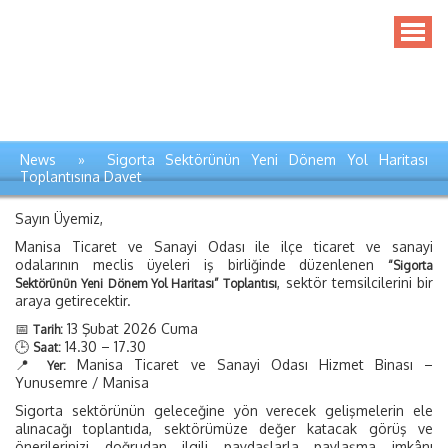
News » Sigorta Sektörünün Yeni Dönem Yol Haritası
Toplantısına Davet
Sayın Üyemiz,
Manisa Ticaret ve Sanayi Odası ile ilçe ticaret ve sanayi
odalarının meclis üyeleri iş birliğinde düzenlenen
“Sigorta
, sektör temsilcilerini bir
Sektörünün Yeni Dönem Yol Haritası” Toplantısı
araya getirecektir.
📅
13 Şubat 2026 Cuma
Tarih:
🕒
14.30 – 17.30
Saat:
📍
Manisa Ticaret ve Sanayi Odası Hizmet Binası –
Yer:
Yunusemre / Manisa
Sigorta sektörünün geleceğine yön verecek gelişmelerin ele
alınacağı toplantıda, sektörümüze değer katacak görüş ve
önerilerinizi doğrudan ilgili paydaşlarla paylaşma imkânı