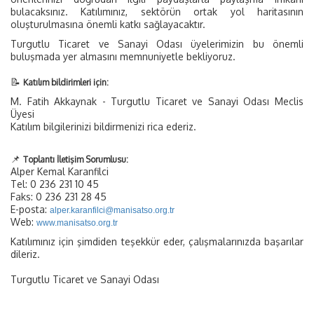
bulacaksınız. Katılımınız, sektörün ortak yol haritasının
oluşturulmasına önemli katkı sağlayacaktır.
Turgutlu Ticaret ve Sanayi Odası üyelerimizin bu önemli
buluşmada yer almasını memnuniyetle bekliyoruz.
📝
Katılım bildirimleri için:
M. Fatih Akkaynak - Turgutlu Ticaret ve Sanayi Odası Meclis
Üyesi
Katılım bilgilerinizi bildirmenizi rica ederiz.
📌
Toplantı İletişim Sorumlusu:
Alper Kemal Karanfilci
Tel: 0 236 231 10 45
Faks: 0 236 231 28 45
E-posta:
alper.karanfilci@manisatso.org.tr
Web:
www.manisatso.org.tr
Katılımınız için şimdiden teşekkür eder, çalışmalarınızda başarılar
dileriz.
Turgutlu Ticaret ve Sanayi Odası