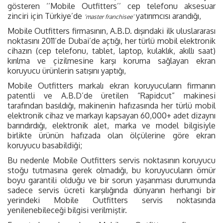
gösteren ‘’Mobile Outfitters’’ cep telefonu aksesuar
zinciri için Türkiye’de
yatırımcısı arandığı,
‘master franchisee’
Mobile Outfitters firmasının, A.B.D. dışındaki ilk uluslararası
noktasını 2011’de Dubai’de açtığı, her türlü mobil elektronik
cihazın (cep telefonu, tablet, laptop, kulaklık, akıllı saat)
kırılma ve çizilmesine karşı koruma sağlayan ekran
koruyucu ürünlerin satışını yaptığı,
Mobile Outfitters markalı ekran koruyucuların firmanın
patentli ve A.B.D’de üretilen “Rapidcut” makinesi
tarafından basıldığı, makinenin hafızasında her türlü mobil
elektronik cihaz ve markayı kapsayan 60,000+ adet dizaynı
barındırdığı, elektronik alet, marka ve model bilgisiyle
birlikte ürünün hafızada olan ölçülerine göre ekran
koruyucu basabildiği;
Bu nedenle Mobile Outfitters servis noktasının koruyucu
stoğu tutmasına gerek olmadığı, bu koruyucuların ömür
boyu garantili olduğu ve bir sorun yaşanması durumunda
sadece servis ücreti karşılığında dünyanın herhangi bir
yerindeki Mobile Outfitters servis noktasında
yenilenebileceği bilgisi verilmiştir.