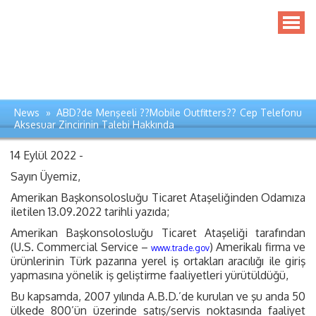
News » ABD?de Menşeeli ??Mobile Outfitters?? Cep Telefonu
Aksesuar Zincirinin Talebi Hakkında
14 Eylül 2022 -
Sayın Üyemiz,
Amerikan Başkonsolosluğu Ticaret Ataşeliğinden Odamıza
iletilen 13.09.2022 tarihli yazıda;
Amerikan Başkonsolosluğu Ticaret Ataşeliği tarafından
(U.S. Commercial Service –
) Amerikalı firma ve
www.trade.gov
ürünlerinin Türk pazarına yerel iş ortakları aracılığı ile giriş
yapmasına yönelik iş geliştirme faaliyetleri yürütüldüğü,
Bu kapsamda, 2007 yılında A.B.D.’de kurulan ve şu anda 50
ülkede 800’ün üzerinde satış/servis noktasında faaliyet