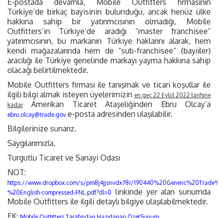
E-postada devamla, Mobile Outfitters firmasının
Türkiye’de birkaç bayisinin bulunduğu, ancak henüz ülke
hakkına sahip bir yatırımcısının olmadığı, Mobile
Outfitters’in Türkiye’de aradığı “master franchisee”
yatırımcısının, bu markanın Türkiye haklarını alarak, hem
kendi mağazalarında hem de “sub-franchisee” (bayiiler)
aracılığı ile Türkiye genelinde markayı yayma hakkına sahip
olacağı belirtilmektedir.
Mobile Outfitters firması ile tanışmak ve ticari koşullar ile
ilgili bilgi almak isteyen üyelerimizin
en geç 22 Eylül 2022 tarihine
Amerikan Ticaret Ataşeliğinden Ebru Olcay’a
kadar
e-posta adresinden ulaşılabilir.
ebru.olcay@trade.gov
Bilgilerinize sunarız.
Saygılarımızla,
Turgutlu Ticaret ve Sanayi Odası
NOT:
https://www.dropbox.com/s/pm8j4jjsnvdx78r/190440%20Generic%20Tra
linkinde yer alan sunumda
%20English-compressed-FNL.pdf?dl=0
Mobile Outfitters ile ilgili detaylı bilgiye ulaşılabilmektedir.
EK:
Mobile Outfitters Tarafından Hazırlanan ÖzetSunum