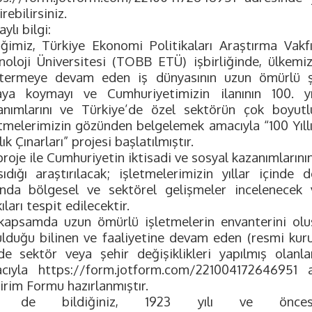
irebilirsiniz.
ylı bilgi:
liğimiz, Türkiye Ekonomi Politikaları Araştırma V
noloji Üniversitesi (TOBB ETÜ) işbirliğinde, ülkemizi
termeye devam eden iş dünyasının uzun ömürlü şirke
aya koymayı ve Cumhuriyetimizin ilanının 100. yı
anımlarını ve Türkiye’de özel sektörün çok boyutlu
etmelerimizin gözünden belgelemek amacıyla “100 Yıllı
lık Çınarları” projesi başlatılmıştır.
roje ile Cumhuriyetin iktisadi ve sosyal kazanımlarının
sıdığı araştırılacak; işletmelerimizin yıllar içinde 
ğında bölgesel ve sektörel gelişmeler incelenecek 
ıları tespit edilecektir.
kapsamda uzun ömürlü işletmelerin envanterini ol
ulduğu bilinen ve faaliyetine devam eden (resmi kurul
nde sektör veya şehir değişiklikleri yapılmış olanlar
cıyla https://form.jotform.com/221004172646951 a
irim Formu hazırlanmıştır.
z de bildiğiniz, 1923 yılı ve öncesin