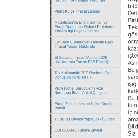
Net Sıfır Yol Haritası" Webinarı
bild
Pirinç Külçe İhracat Lisansı
Deta
Bir
Moğolistan'da Enerji Santrali ve
Tek
Enerji Depolama Sistemi Projelerine
Yönelik İlgi Beyanı Çağrısı
gös
ort
Çin Halk Cumhuriyeti Helyum Gazı
İhracat Yasağı Hakkında
kaz
işl
El Salvador Travel Market 2026
Asır
Uluslararası Turizm B2B Etkinliği
Bu p
Tek Kullanımlık PET Şişelerin Geri
yan
Dönüşüm Kuralları Hk.
ışı
Profesyonel Sürücülerin Vize
katk
Sorununa İlişkin Anket Çalışması
Bu 
kur
Enerji Etiketlemesine İlişkin Omnibus
Paketi
içi
ama
TOBB İş Dünyası Yapay Zekâ Zirvesi
Bild
GO! GLOBAL Türkiye Zirvesi
Si