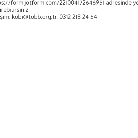
ps://form.jotform.com/221004172646951 adresinde yer
irebilirsiniz.
işim:
kobi@tobb.org.tr
, 0312 218 24 54