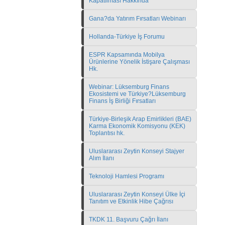
Kapatılması Hakkında
Gana?da Yatırım Fırsatları Webinarı
Hollanda-Türkiye İş Forumu
ESPR Kapsamında Mobilya
Ürünlerine Yönelik İstişare Çalışması
Hk.
Webinar: Lüksemburg Finans
Ekosistemi ve Türkiye?Lüksemburg
Finans İş Birliği Fırsatları
Türkiye-Birleşik Arap Emirlikleri (BAE)
Karma Ekonomik Komisyonu (KEK)
Toplantısı hk.
Uluslararası Zeytin Konseyi Stajyer
Alım İlanı
Teknoloji Hamlesi Programı
Uluslararası Zeytin Konseyi Ülke İçi
Tanıtım ve Etkinlik Hibe Çağrısı
TKDK 11. Başvuru Çağrı İlanı