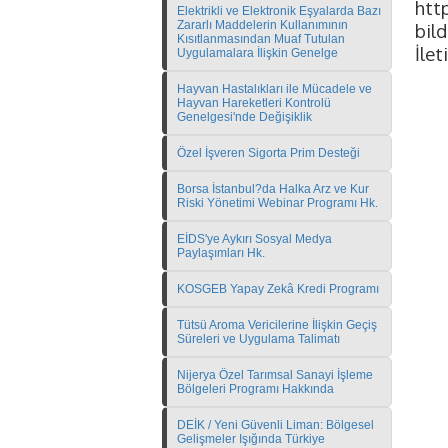
htt
Elektrikli ve Elektronik Eşyalarda Bazı
Zararlı Maddelerin Kullanımının
bild
Kısıtlanmasından Muaf Tutulan
İlet
Uygulamalara İlişkin Genelge
Hayvan Hastalıkları ile Mücadele ve
Hayvan Hareketleri Kontrolü
Genelgesi'nde Değişiklik
Özel İşveren Sigorta Prim Desteği
Borsa İstanbul?da Halka Arz ve Kur
Riski Yönetimi Webinar Programı Hk.
EİDS'ye Aykırı Sosyal Medya
Paylaşımları Hk.
KOSGEB Yapay Zekâ Kredi Programı
Tütsü Aroma Vericilerine İlişkin Geçiş
Süreleri ve Uygulama Talimatı
Nijerya Özel Tarımsal Sanayi İşleme
Bölgeleri Programı Hakkında
DEİK / Yeni Güvenli Liman: Bölgesel
Gelişmeler Işığında Türkiye