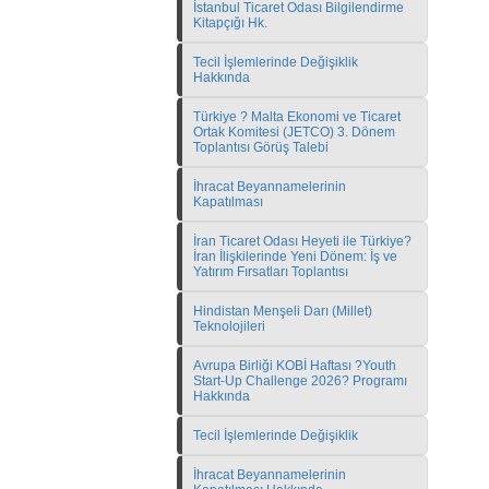
İstanbul Ticaret Odası Bilgilendirme
Kitapçığı Hk.
Tecil İşlemlerinde Değişiklik
Hakkında
Türkiye ? Malta Ekonomi ve Ticaret
Ortak Komitesi (JETCO) 3. Dönem
Toplantısı Görüş Talebi
İhracat Beyannamelerinin
Kapatılması
İran Ticaret Odası Heyeti ile Türkiye?
İran İlişkilerinde Yeni Dönem: İş ve
Yatırım Fırsatları Toplantısı
Hindistan Menşeli Darı (Millet)
Teknolojileri
Avrupa Birliği KOBİ Haftası ?Youth
Start-Up Challenge 2026? Programı
Hakkında
Tecil İşlemlerinde Değişiklik
İhracat Beyannamelerinin