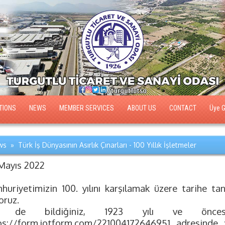
TIONS
NEWS
MEMBER SERVICES
ABOUT US
CONTACT
Üye Gi
s » Türk İş Dünyasının Asırlık Çınarları - 100 Yıllık İşletmeler
Mayıs 2022
huriyetimizin 100. yılını karşılamak üzere tarihe tanı
oruz.
z de bildiğiniz, 1923 yılı ve öncesin
ps://form.jotform.com/221004172646951 adresinde 