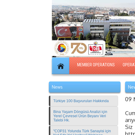
MEMBER OPERATIONS
OPERA
News
New
09 
Türkiye 100 Başvuruları Hakkında
Cum
Bina Yaşam Döngüsü Analizi için
Yerel Çevresel Ürün Beyanı Veri
arıy
Talebi Hk.
Si
"COP31 Yolunda Türk Sanayisi için
htt