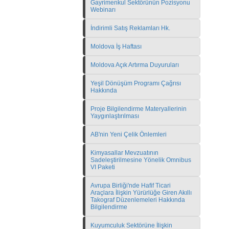
Gayrimenkul Sektörünün Pozisyonu
Webinarı
İndirimli Satış Reklamları Hk.
Moldova İş Haftası
Moldova Açık Artırma Duyuruları
Yeşil Dönüşüm Programı Çağrısı
Hakkında
Proje Bilgilendirme Materyallerinin
Yaygınlaştırılması
AB'nin Yeni Çelik Önlemleri
Kimyasallar Mevzuatının
Sadeleştirilmesine Yönelik Omnibus
VI Paketi
Avrupa Birliği'nde Hafif Ticari
Araçlara İlişkin Yürürlüğe Giren Akıllı
Takograf Düzenlemeleri Hakkında
Bilgilendirme
Kuyumculuk Sektörüne İlişkin