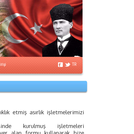
rişi
TR
klık etmiş asırlık işletmelerimizi
de kurulmuş işletmeleri
yer alan formu kullanarak bize