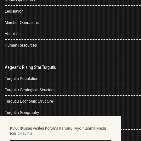
Room Operations
Legislation
Member Operations
About Us
Human Resources
Aegean's Rising Star Turgutlu
Turgutlu Population
Turgutlu Geological Structure
Turgutlu Economic Structure
Turgutlu Geography
Turgutlu History
KVKK (Kişisel Verileri Koruma Kanunu) Aydınlanma Metni
için
tıklayınız.
Climate Turgutlu