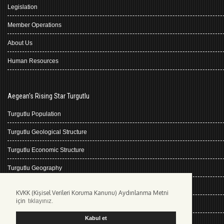
Legislation
Member Operations
About Us
Human Resources
Aegean's Rising Star Turgutlu
Turgutlu Population
Turgutlu Geological Structure
Turgutlu Economic Structure
Turgutlu Geography
Turgutlu History
KVKK (Kişisel Verileri Koruma Kanunu) Aydınlanma Metni
için
tıklayınız.
Climate Turgutlu
Kabul et
Kişisel Verilerin Korunması