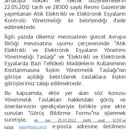
amacıyla hukuki ve teknik düzenlemelerin
22.05.2012 tarih ve 28300 sayılı Resmi Gazete'de
yayımlanan Atık Elektrikli ve Elektronik Eşyaların
Kontrolü Yönetmeliği ile belirlendiği ifade
edilmektedir.
İlgili yazıda ülkemiz mevzuatının güncel Avrupa
Birliği mevzuatına uyumu çerçevesinde "Atık
Elektrikli ve Elektronik Eşyaların Yönetimi
Yönetmeliği Taslağı" ve "Elektrikli ve Elektronik
Eşyalarda Bazı Tehlikeli Maddelerin Kullanımının
Kısıtlanmasına İlişkin Yönetmelik Taslağı"nın
görüşe açıldığı belirtilerek taslaklara ilişkin
görüşlerimiz talep edilmektedir.
Bu kapsamda, ekte yer alan söz konusu
Yönetmelik Taslakları hakkındaki görüş ve
önerilerinizin gerekçeleriyle birlikte yine ekte
sunulan "Görüş Bildirme Formu"na işlenmek
suretiyle,
en geç 25.07.2022 tarihi saat: 12.00’ye
e-posta adresine iletilmesi
kadar
tutso@tutso.org.tr