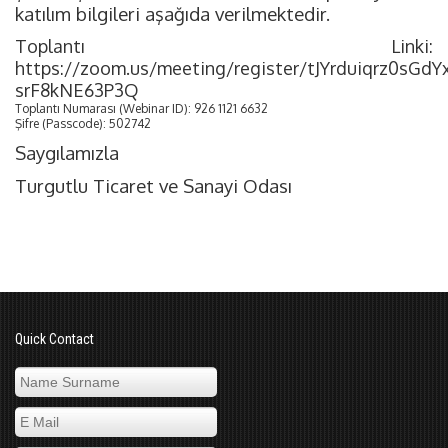
katılım bilgileri aşağıda verilmektedir.
Toplantı Linki:
https://zoom.us/meeting/register/tJYrduiqrz0sGd
srF8kNE63P3Q
Toplantı Numarası (Webinar ID): 926 1121 6632
Şifre (Passcode): 502742
Saygılamızla
Turgutlu Ticaret ve Sanayi Odası
Quick Contact