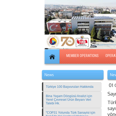
MEMBER OPERATIONS
OPERA
News
New
01 
Türkiye 100 Başvuruları Hakkında
Say
Bina Yaşam Döngüsü Analizi için
Yerel Çevresel Ürün Beyanı Veri
Tür
Talebi Hk.
sayı
"COP31 Yolunda Türk Sanayisi için
yön