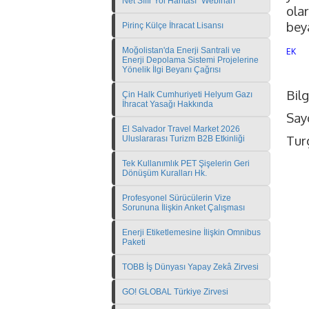
Net Sıfır Yol Haritası" Webinarı
ola
beya
Pirinç Külçe İhracat Lisansı
Moğolistan'da Enerji Santrali ve
EK
Enerji Depolama Sistemi Projelerine
Yönelik İlgi Beyanı Çağrısı
Bilg
Çin Halk Cumhuriyeti Helyum Gazı
İhracat Yasağı Hakkında
Sayg
El Salvador Travel Market 2026
Tur
Uluslararası Turizm B2B Etkinliği
Tek Kullanımlık PET Şişelerin Geri
Dönüşüm Kuralları Hk.
Profesyonel Sürücülerin Vize
Sorununa İlişkin Anket Çalışması
Enerji Etiketlemesine İlişkin Omnibus
Paketi
TOBB İş Dünyası Yapay Zekâ Zirvesi
GO! GLOBAL Türkiye Zirvesi