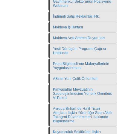
Gayrimenkul Sektörünün Pozisyonu
Webinarı
İndirimli Satış Reklamları Hk.
Moldova İş Haftası
Moldova Açık Artırma Duyuruları
Yeşil Dönüşüm Programı Çağrısı
Hakkında
Proje Bilgilendirme Materyallerinin
Yaygınlaştırılması
AB'nin Yeni Çelik Önlemleri
Kimyasallar Mevzuatının
Sadeleştirilmesine Yönelik Omnibus
VI Paketi
Avrupa Birliği'nde Hafif Ticari
Araçlara İlişkin Yürürlüğe Giren Akıllı
Takograf Düzenlemeleri Hakkında
Bilgilendirme
Kuyumculuk Sektörüne İlişkin