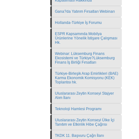
Kapatılması Hakkında
Gana?da Yatırım Fırsatları Webinarı
Hollanda-Türkiye İş Forumu
ESPR Kapsamında Mobilya
Ürünlerine Yönelik İstişare Çalışması
Hk.
Webinar: Lüksemburg Finans
Ekosistemi ve Türkiye?Lüksemburg
Finans İş Birliği Fırsatları
Türkiye-Birleşik Arap Emirlikleri (BAE)
Karma Ekonomik Komisyonu (KEK)
Toplantısı hk.
Uluslararası Zeytin Konseyi Stajyer
Alım İlanı
Teknoloji Hamlesi Programı
Uluslararası Zeytin Konseyi Ülke İçi
Tanıtım ve Etkinlik Hibe Çağrısı
TKDK 11. Başvuru Çağrı İlanı