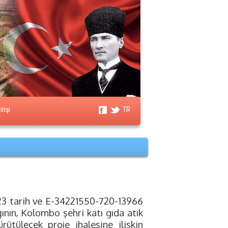
rişi
TR
023 tarih ve E-34221550-720-13966
ının, Kolombo şehri katı gıda atık
ütülecek proje ihalesine ilişkin