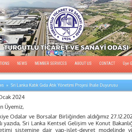
TIONS
NEWS
MEMBER SERVICES
ABOUT US
CONTACT
Üye Gi
s » Sri Lanka Katık Gıda Atık Yönetimi Projesi İhale Duyurusu
Ocak 2024
ın Üyemiz,
kiye Odalar ve Borsalar Birliğinden aldığımız 27.12.2
lı yazıda, Sri Lanka Kentsel Gelişim ve Konut Bakanlığ
etimi sistemine dair yap-işlet-devret modelinde yür