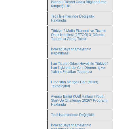
İstanbul Ticaret Odası Bilgilendirme
Kitapçığı Hk.
Tecil İşlemlerinde Değişiklik
Hakkında
Türkiye ? Malta Ekonomi ve Ticaret
Ortak Komitesi (JETCO) 3. Dönem
Toplantısı Görüş Talebi
İhracat Beyannamelerinin
Kapatılması
İran Ticaret Odası Heyeti ile Türkiye?
İran İlişkilerinde Yeni Dönem: İş ve
Yatırım Fırsatları Toplantısı
Hindistan Menşeli Darı (Millet)
Teknolojileri
Avrupa Birliği KOBİ Haftası ?Youth
Start-Up Challenge 2026? Programı
Hakkında
Tecil İşlemlerinde Değişiklik
İhracat Beyannamelerinin