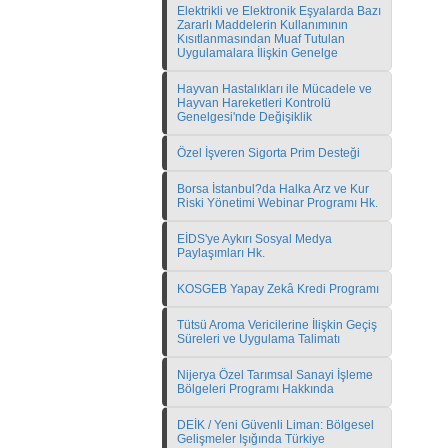
Elektrikli ve Elektronik Eşyalarda Bazı
Zararlı Maddelerin Kullanımının
Kısıtlanmasından Muaf Tutulan
Uygulamalara İlişkin Genelge
Hayvan Hastalıkları ile Mücadele ve
Hayvan Hareketleri Kontrolü
Genelgesi'nde Değişiklik
Özel İşveren Sigorta Prim Desteği
Borsa İstanbul?da Halka Arz ve Kur
Riski Yönetimi Webinar Programı Hk.
EİDS'ye Aykırı Sosyal Medya
Paylaşımları Hk.
KOSGEB Yapay Zekâ Kredi Programı
Tütsü Aroma Vericilerine İlişkin Geçiş
Süreleri ve Uygulama Talimatı
Nijerya Özel Tarımsal Sanayi İşleme
Bölgeleri Programı Hakkında
DEİK / Yeni Güvenli Liman: Bölgesel
Gelişmeler Işığında Türkiye