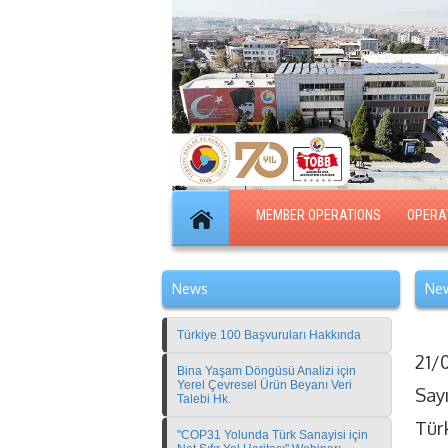
MEMBER OPERATIONS
OPERA
News
New
Türkiye 100 Başvuruları Hakkında
21/
Bina Yaşam Döngüsü Analizi için
Yerel Çevresel Ürün Beyanı Veri
Say
Talebi Hk.
Tür
"COP31 Yolunda Türk Sanayisi için