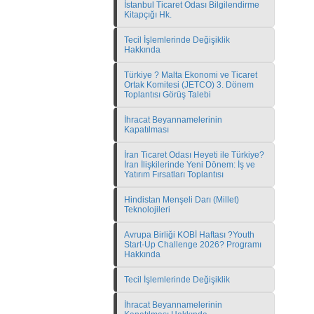
İstanbul Ticaret Odası Bilgilendirme
Kitapçığı Hk.
Tecil İşlemlerinde Değişiklik
Hakkında
Türkiye ? Malta Ekonomi ve Ticaret
Ortak Komitesi (JETCO) 3. Dönem
Toplantısı Görüş Talebi
İhracat Beyannamelerinin
Kapatılması
İran Ticaret Odası Heyeti ile Türkiye?
İran İlişkilerinde Yeni Dönem: İş ve
Yatırım Fırsatları Toplantısı
Hindistan Menşeli Darı (Millet)
Teknolojileri
Avrupa Birliği KOBİ Haftası ?Youth
Start-Up Challenge 2026? Programı
Hakkında
Tecil İşlemlerinde Değişiklik
İhracat Beyannamelerinin