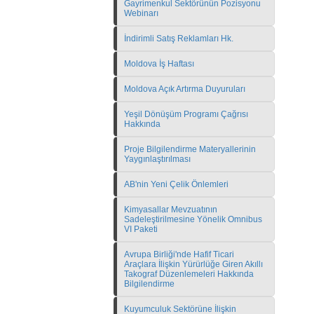
Gayrimenkul Sektörünün Pozisyonu
Webinarı
İndirimli Satış Reklamları Hk.
Moldova İş Haftası
Moldova Açık Artırma Duyuruları
Yeşil Dönüşüm Programı Çağrısı
Hakkında
Proje Bilgilendirme Materyallerinin
Yaygınlaştırılması
AB'nin Yeni Çelik Önlemleri
Kimyasallar Mevzuatının
Sadeleştirilmesine Yönelik Omnibus
VI Paketi
Avrupa Birliği'nde Hafif Ticari
Araçlara İlişkin Yürürlüğe Giren Akıllı
Takograf Düzenlemeleri Hakkında
Bilgilendirme
Kuyumculuk Sektörüne İlişkin