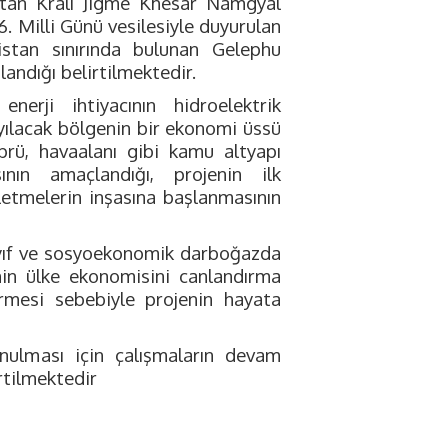
 Butan Kralı Jigme Khesar Namgyal
. Milli Günü vesilesiyle duyurulan
stan sınırında bulunan Gelephu
andığı belirtilmektedir.
rji ihtiyacının hidroelektrik
ayılacak bölgenin bir ekonomi üssü
öprü, havaalanı gibi kamu altyapı
sının amaçlandığı, projenin ilk
şletmelerin inşasına başlanmasının
zayıf ve sosyoekonomik darboğazda
inin ülke ekonomisini canlandırma
rmesi sebebiyle projenin hayata
unulması için çalışmaların devam
irtilmektedir