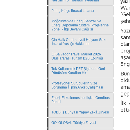
yaz
Net Sıfır Yol Haritası" Webinarı
Wang
Pirinç Külçe İhracat Lisansı
"Ge
şehr
Moğolistan'da Enerji Santrali ve
Enerji Depolama Sistemi Projelerine
Yaz
Yönelik İlgi Beyanı Çağrısı
san
Çin Halk Cumhuriyeti Helyum Gazı
ola
İhracat Yasağı Hakkında
pro
El Salvador Travel Market 2026
aşa
Uluslararası Turizm B2B Etkinliği
öng
Tek Kullanımlık PET Şişelerin Geri
Bun
Dönüşüm Kuralları Hk.
old
Profesyonel Sürücülerin Vize
ama
Sorununa İlişkin Anket Çalışması
geçi
Enerji Etiketlemesine İlişkin Omnibus
İlk
Paketi
etti
TOBB İş Dünyası Yapay Zekâ Zirvesi
GO! GLOBAL Türkiye Zirvesi