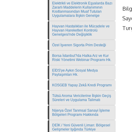
Elektrikli ve Elektronik Eşyalarda Bazı
Bilg
Zararlı Maddelerin Kullanımının
Kısıtlanmasından Muaf Tutulan
Uygulamalara İlişkin Genelge
Sayg
Hayvan Hastalıkları ile Mücadele ve
Tur
Hayvan Hareketleri Kontrolü
Genelgesi'nde Değişiklik
Özel İşveren Sigorta Prim Desteği
Borsa İstanbul?da Halka Arz ve Kur
Riski Yönetimi Webinar Programı Hk.
EİDS'ye Aykırı Sosyal Medya
Paylaşımları Hk.
KOSGEB Yapay Zekâ Kredi Programı
Tütsü Aroma Vericilerine İlişkin Geçiş
Süreleri ve Uygulama Talimatı
Nijerya Özel Tarımsal Sanayi İşleme
Bölgeleri Programı Hakkında
DEİK / Yeni Güvenli Liman: Bölgesel
Gelişmeler Işığında Türkiye