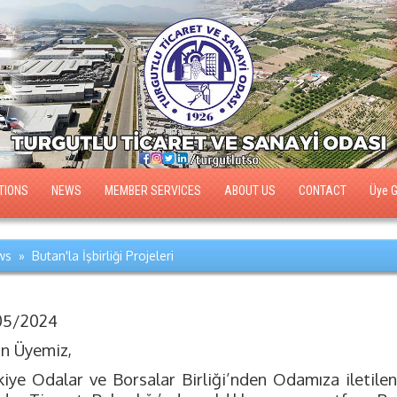
TIONS
NEWS
MEMBER SERVICES
ABOUT US
CONTACT
Üye Gi
s » Butan'la İşbirliği Projeleri
05/2024
ın Üyemiz,
kiye Odalar ve Borsalar Birliği’nden Odamıza iletilen 