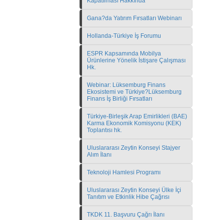
Kapatılması Hakkında
Gana?da Yatırım Fırsatları Webinarı
Hollanda-Türkiye İş Forumu
ESPR Kapsamında Mobilya
Ürünlerine Yönelik İstişare Çalışması
Hk.
Webinar: Lüksemburg Finans
Ekosistemi ve Türkiye?Lüksemburg
Finans İş Birliği Fırsatları
Türkiye-Birleşik Arap Emirlikleri (BAE)
Karma Ekonomik Komisyonu (KEK)
Toplantısı hk.
Uluslararası Zeytin Konseyi Stajyer
Alım İlanı
Teknoloji Hamlesi Programı
Uluslararası Zeytin Konseyi Ülke İçi
Tanıtım ve Etkinlik Hibe Çağrısı
TKDK 11. Başvuru Çağrı İlanı