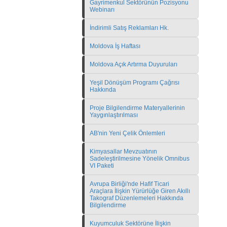
Gayrimenkul Sektörünün Pozisyonu
Webinarı
İndirimli Satış Reklamları Hk.
Moldova İş Haftası
Moldova Açık Artırma Duyuruları
Yeşil Dönüşüm Programı Çağrısı
Hakkında
Proje Bilgilendirme Materyallerinin
Yaygınlaştırılması
AB'nin Yeni Çelik Önlemleri
Kimyasallar Mevzuatının
Sadeleştirilmesine Yönelik Omnibus
VI Paketi
Avrupa Birliği'nde Hafif Ticari
Araçlara İlişkin Yürürlüğe Giren Akıllı
Takograf Düzenlemeleri Hakkında
Bilgilendirme
Kuyumculuk Sektörüne İlişkin