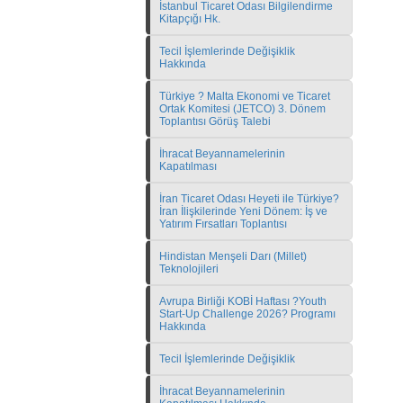
İstanbul Ticaret Odası Bilgilendirme
Kitapçığı Hk.
Tecil İşlemlerinde Değişiklik
Hakkında
Türkiye ? Malta Ekonomi ve Ticaret
Ortak Komitesi (JETCO) 3. Dönem
Toplantısı Görüş Talebi
İhracat Beyannamelerinin
Kapatılması
İran Ticaret Odası Heyeti ile Türkiye?
İran İlişkilerinde Yeni Dönem: İş ve
Yatırım Fırsatları Toplantısı
Hindistan Menşeli Darı (Millet)
Teknolojileri
Avrupa Birliği KOBİ Haftası ?Youth
Start-Up Challenge 2026? Programı
Hakkında
Tecil İşlemlerinde Değişiklik
İhracat Beyannamelerinin