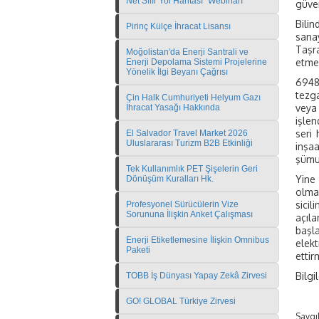
Net Sıfır Yol Haritası" Webinarı
güven
Bilin
Pirinç Külçe İhracat Lisansı
sanay
Taşra
Moğolistan'da Enerji Santrali ve
etmek
Enerji Depolama Sistemi Projelerine
Yönelik İlgi Beyanı Çağrısı
6948 
tezga
Çin Halk Cumhuriyeti Helyum Gazı
veya
İhracat Yasağı Hakkında
işlen
seri 
El Salvador Travel Market 2026
Uluslararası Turizm B2B Etkinliği
inşaa
şümul
Tek Kullanımlık PET Şişelerin Geri
Yine 
Dönüşüm Kuralları Hk.
olmak
sicil
Profesyonel Sürücülerin Vize
Sorununa İlişkin Anket Çalışması
açıla
başla
Enerji Etiketlemesine İlişkin Omnibus
elek
Paketi
ettir
Bilgi
TOBB İş Dünyası Yapay Zekâ Zirvesi
GO! GLOBAL Türkiye Zirvesi
Saygıl