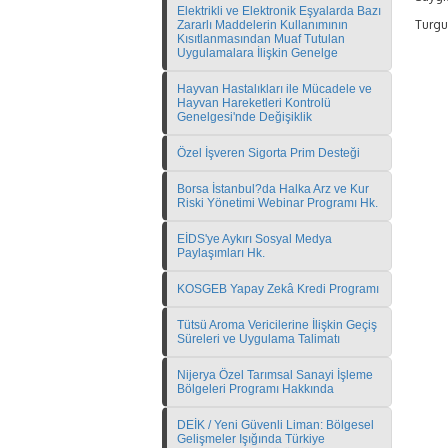
Elektrikli ve Elektronik Eşyalarda Bazı
Turgu
Zararlı Maddelerin Kullanımının
Kısıtlanmasından Muaf Tutulan
Uygulamalara İlişkin Genelge
Hayvan Hastalıkları ile Mücadele ve
Hayvan Hareketleri Kontrolü
Genelgesi'nde Değişiklik
Özel İşveren Sigorta Prim Desteği
Borsa İstanbul?da Halka Arz ve Kur
Riski Yönetimi Webinar Programı Hk.
EİDS'ye Aykırı Sosyal Medya
Paylaşımları Hk.
KOSGEB Yapay Zekâ Kredi Programı
Tütsü Aroma Vericilerine İlişkin Geçiş
Süreleri ve Uygulama Talimatı
Nijerya Özel Tarımsal Sanayi İşleme
Bölgeleri Programı Hakkında
DEİK / Yeni Güvenli Liman: Bölgesel
Gelişmeler Işığında Türkiye