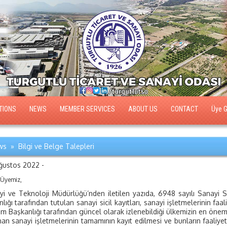
TIONS
NEWS
MEMBER SERVICES
ABOUT US
CONTACT
Üye Gi
s » Bilgi ve Belge Talepleri
ğustos 2022 -
 Üyemiz,
i ve Teknoloji Müdürlüğü’nden iletilen yazıda, 6948 sayılı Sanayi 
lığı tarafından tutulan sanayi sicil kayıtları, sanayi işletmelerinin faa
şim Başkanlığı tarafından güncel olarak izlenebildiği ülkemizin en önem
an sanayi işletmelerinin tamamının kayıt edilmesi ve bunların faaliyetle