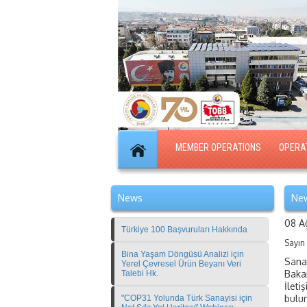
MEMBER OPERATIONS
OPERA
News
New
08 A
Türkiye 100 Başvuruları Hakkında
Sayın
Bina Yaşam Döngüsü Analizi için
Sanay
Yerel Çevresel Ürün Beyanı Veri
Bakan
Talebi Hk.
İleti
bulun
"COP31 Yolunda Türk Sanayisi için