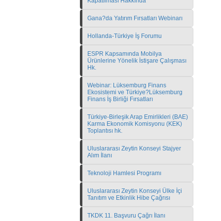
Kapatılması Hakkında
Gana?da Yatırım Fırsatları Webinarı
Hollanda-Türkiye İş Forumu
ESPR Kapsamında Mobilya
Ürünlerine Yönelik İstişare Çalışması
Hk.
Webinar: Lüksemburg Finans
Ekosistemi ve Türkiye?Lüksemburg
Finans İş Birliği Fırsatları
Türkiye-Birleşik Arap Emirlikleri (BAE)
Karma Ekonomik Komisyonu (KEK)
Toplantısı hk.
Uluslararası Zeytin Konseyi Stajyer
Alım İlanı
Teknoloji Hamlesi Programı
Uluslararası Zeytin Konseyi Ülke İçi
Tanıtım ve Etkinlik Hibe Çağrısı
TKDK 11. Başvuru Çağrı İlanı