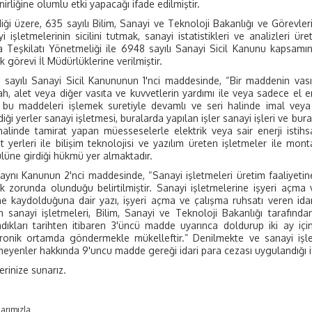
irliğine olumlu etki yapacağı ifade edilmiştir.
diği üzere, 635 sayılı Bilim, Sanayi ve Teknoloji Bakanlığı ve Göre
i işletmelerinin sicilini tutmak, sanayi istatistikleri ve analizleri 
 Teşkilatı Yönetmeliği ile 6948 sayılı Sanayi Sicil Kanunu kapsamınd
 görevi İl Müdürlüklerine verilmiştir.
sayılı Sanayi Sicil Kanununun 1'nci maddesinde, “Bir maddenin vasıf,
h, alet veya diğer vasıta ve kuvvetlerin yardımı ile veya sadece e
 bu maddeleri işlemek suretiyle devamlı ve seri halinde imal veya i
diği yerler sanayi işletmesi, buralarda yapılan işler sanayi işleri ve bura
halinde tamirat yapan müesseselerle elektrik veya sair enerji istihs
t yerleri ile bilişim teknolojisi ve yazılım üreten işletmeler ile m
üne girdiği hükmü yer almaktadır.
aynı Kanunun 2'nci maddesinde, “Sanayi işletmeleri üretim faaliyeti
 zorunda olunduğu belirtilmiştir. Sanayi işletmelerine işyeri açma
ine kaydolduğuna dair yazı, işyeri açma ve çalışma ruhsatı veren id
n sanayi işletmeleri, Bilim, Sanayi ve Teknoloji Bakanlığı tarafınd
dıkları tarihten itibaren 3'üncü madde uyarınca doldurup iki ay iç
tronik ortamda göndermekle mükelleftir.” Denilmekte ve sanayi işlet
meyenler hakkında 9'uncu madde gereği idari para cezası uygulandığı if
lerinize sunarız.
arımızla,