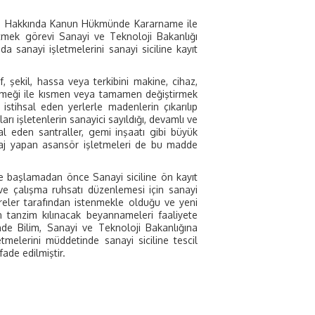
vleri Hakkında Kanun Hükmünde Kararname ile
üretmek görevi Sanayi ve Teknoloji Bakanlığı
a sanayi işletmelerini sanayi siciline kayıt
 şekil, hassa veya terkibini makine, cihaz,
l emeği ile kısmen veya tamamen değiştirmek
stihsal eden yerlerle madenlerin çıkarılıp
ları işletenlerin sanayici sayıldığı, devamlı ve
al eden santraller, gemi inşaatı gibi büyük
ontaj yapan asansör işletmeleri de bu madde
ne başlamadan önce Sanayi siciline ön kayıt
 ve çalışma ruhsatı düzenlemesi için sanayi
areler tarafından istenmekle olduğu ve yeni
an tanzim kılınacak beyannameleri faaliyete
inde Bilim, Sanayi ve Teknoloji Bakanlığına
melerini müddetinde sanayi siciline tescil
ade edilmiştir.