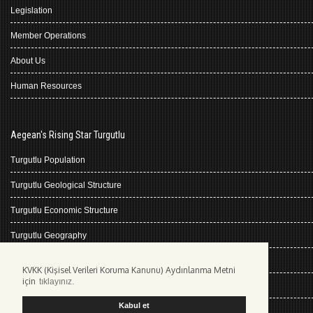
Legislation
Member Operations
About Us
Human Resources
Aegean's Rising Star Turgutlu
Turgutlu Population
Turgutlu Geological Structure
Turgutlu Economic Structure
Turgutlu Geography
Turgutlu History
KVKK (Kişisel Verileri Koruma Kanunu) Aydınlanma Metni
için
tıklayınız.
Climate Turgutlu
Kabul et
Kişisel Verilerin Korunması