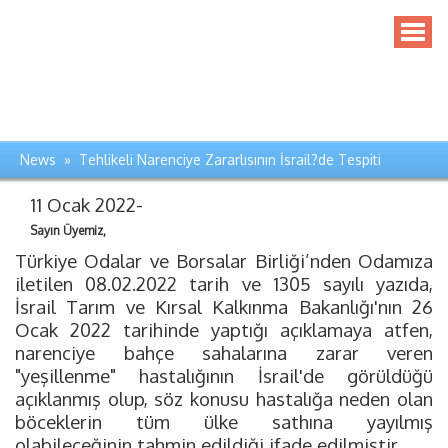
News » Tehlikeli Narenciye Zararlısının İsrail?de Tespiti
11 Ocak 2022-
Sayın Üyemiz,
Türkiye Odalar ve Borsalar Birliği’nden Odamıza
iletilen 08.02.2022 tarih ve 1305 sayılı yazıda,
İsrail Tarım ve Kırsal Kalkınma Bakanlığı'nın 26
Ocak 2022 tarihinde yaptığı açıklamaya atfen,
narenciye bahçe sahalarına zarar veren
"yeşillenme" hastalığının İsrail'de görüldüğü
açıklanmış olup, söz konusu hastalığa neden olan
böceklerin tüm ülke sathına yayılmış
olabileceğinin tahmin edildiği ifade edilmiştir.