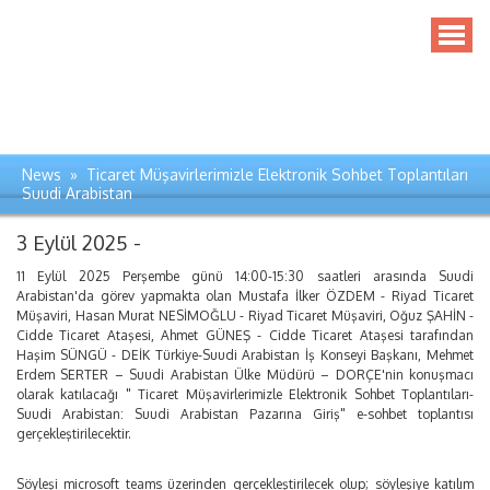
News » Ticaret Müşavirlerimizle Elektronik Sohbet Toplantıları
Suudi Arabistan
3 Eylül 2025 -
11 Eylül 2025 Perşembe günü 14:00-15:30 saatleri arasında Suudi
Arabistan'da görev yapmakta olan Mustafa İlker ÖZDEM - Riyad Ticaret
Müşaviri, Hasan Murat NESİMOĞLU - Riyad Ticaret Müşaviri, Oğuz ŞAHİN -
Cidde Ticaret Ataşesi, Ahmet GÜNEŞ - Cidde Ticaret Ataşesi tarafından
Haşim SÜNGÜ - DEİK Türkiye-Suudi Arabistan İş Konseyi Başkanı, Mehmet
Erdem SERTER – Suudi Arabistan Ülke Müdürü – DORÇE'nin konuşmacı
olarak katılacağı " Ticaret Müşavirlerimizle Elektronik Sohbet Toplantıları-
Suudi Arabistan: Suudi Arabistan Pazarına Giriş" e-sohbet toplantısı
gerçekleştirilecektir.
Söyleşi microsoft teams üzerinden gerçekleştirilecek olup; söyleşiye katılım