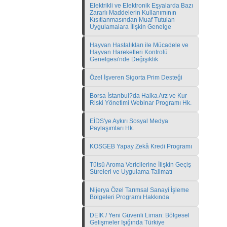
Elektrikli ve Elektronik Eşyalarda Bazı
Zararlı Maddelerin Kullanımının
Kısıtlanmasından Muaf Tutulan
Uygulamalara İlişkin Genelge
Hayvan Hastalıkları ile Mücadele ve
Hayvan Hareketleri Kontrolü
Genelgesi'nde Değişiklik
Özel İşveren Sigorta Prim Desteği
Borsa İstanbul?da Halka Arz ve Kur
Riski Yönetimi Webinar Programı Hk.
EİDS'ye Aykırı Sosyal Medya
Paylaşımları Hk.
KOSGEB Yapay Zekâ Kredi Programı
Tütsü Aroma Vericilerine İlişkin Geçiş
Süreleri ve Uygulama Talimatı
Nijerya Özel Tarımsal Sanayi İşleme
Bölgeleri Programı Hakkında
DEİK / Yeni Güvenli Liman: Bölgesel
Gelişmeler Işığında Türkiye