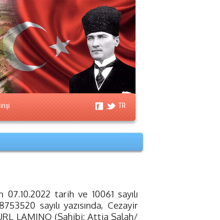
rişi
TR
 07.10.2022 tarih ve 10061 sayılı
78753520 sayılı yazısında, Cezayir
"EURL LAMINO (Sahibi: Attia Salah/