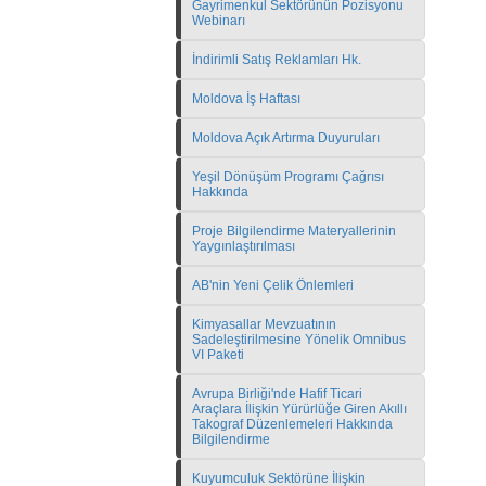
Gayrimenkul Sektörünün Pozisyonu
Webinarı
İndirimli Satış Reklamları Hk.
Moldova İş Haftası
Moldova Açık Artırma Duyuruları
Yeşil Dönüşüm Programı Çağrısı
Hakkında
Proje Bilgilendirme Materyallerinin
Yaygınlaştırılması
AB'nin Yeni Çelik Önlemleri
Kimyasallar Mevzuatının
Sadeleştirilmesine Yönelik Omnibus
VI Paketi
Avrupa Birliği'nde Hafif Ticari
Araçlara İlişkin Yürürlüğe Giren Akıllı
Takograf Düzenlemeleri Hakkında
Bilgilendirme
Kuyumculuk Sektörüne İlişkin