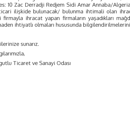
es: 10 Zac Derradji Redjem Sidi Amar Annaba/Algeria)"
 ticari ilişkide bulunacak/ bulunma ihtimali olan ihr
li firmayla ihracat yapan firmaların yaşadıkları mağdu
naden ihtiyatlı olmaları hususunda bilgilendirilmelerini
ilerinize sunarız.
ılarımızla,
gutlu Ticaret ve Sanayi Odası