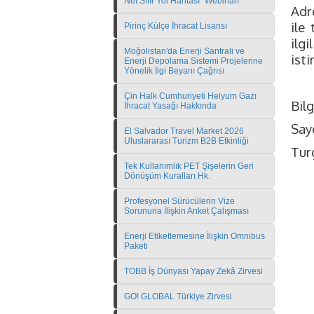
Net Sıfır Yol Haritası" Webinarı
Adr
ile
Pirinç Külçe İhracat Lisansı
ilgi
Moğolistan'da Enerji Santrali ve
isti
Enerji Depolama Sistemi Projelerine
Yönelik İlgi Beyanı Çağrısı
Çin Halk Cumhuriyeti Helyum Gazı
Bilg
İhracat Yasağı Hakkında
Sayg
El Salvador Travel Market 2026
Uluslararası Turizm B2B Etkinliği
Tur
Tek Kullanımlık PET Şişelerin Geri
Dönüşüm Kuralları Hk.
Profesyonel Sürücülerin Vize
Sorununa İlişkin Anket Çalışması
Enerji Etiketlemesine İlişkin Omnibus
Paketi
TOBB İş Dünyası Yapay Zekâ Zirvesi
GO! GLOBAL Türkiye Zirvesi