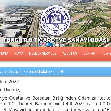
TIONS
NEWS
MEMBER SERVICES
ABOUT US
CONTACT
Üye Gi
s » Cezayirli Sorunlu İthalatçı Firma Hk.
Ekim 2022
ın Üyemiz,
kiye Odalar ve Borsalar Birliği’nden Odamıza iletilen
ıda, T.C. Ticaret Bakanlığı’nın 04.10.2022 tarih, 000
ret Müşavirliği tarafından iletilen bir yazıya atfen, 