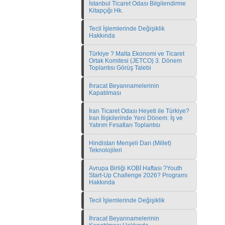
İstanbul Ticaret Odası Bilgilendirme
Kitapçığı Hk.
Tecil İşlemlerinde Değişiklik
Hakkında
Türkiye ? Malta Ekonomi ve Ticaret
Ortak Komitesi (JETCO) 3. Dönem
Toplantısı Görüş Talebi
İhracat Beyannamelerinin
Kapatılması
İran Ticaret Odası Heyeti ile Türkiye?
İran İlişkilerinde Yeni Dönem: İş ve
Yatırım Fırsatları Toplantısı
Hindistan Menşeli Darı (Millet)
Teknolojileri
Avrupa Birliği KOBİ Haftası ?Youth
Start-Up Challenge 2026? Programı
Hakkında
Tecil İşlemlerinde Değişiklik
İhracat Beyannamelerinin