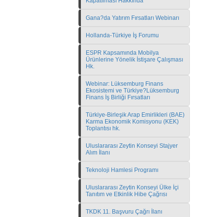
Kapatılması Hakkında
Gana?da Yatırım Fırsatları Webinarı
Hollanda-Türkiye İş Forumu
ESPR Kapsamında Mobilya
Ürünlerine Yönelik İstişare Çalışması
Hk.
Webinar: Lüksemburg Finans
Ekosistemi ve Türkiye?Lüksemburg
Finans İş Birliği Fırsatları
Türkiye-Birleşik Arap Emirlikleri (BAE)
Karma Ekonomik Komisyonu (KEK)
Toplantısı hk.
Uluslararası Zeytin Konseyi Stajyer
Alım İlanı
Teknoloji Hamlesi Programı
Uluslararası Zeytin Konseyi Ülke İçi
Tanıtım ve Etkinlik Hibe Çağrısı
TKDK 11. Başvuru Çağrı İlanı