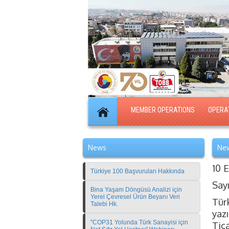
MEMBER OPERATIONS
OPERA
News
New
10 
Türkiye 100 Başvuruları Hakkında
Say
Bina Yaşam Döngüsü Analizi için
Yerel Çevresel Ürün Beyanı Veri
Tür
Talebi Hk.
yaz
"COP31 Yolunda Türk Sanayisi için
Tica