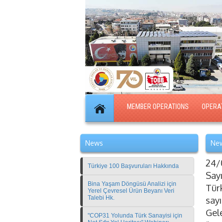
MEMBER OPERATIONS
OPERA
News
New
24/
Türkiye 100 Başvuruları Hakkında
Say
Bina Yaşam Döngüsü Analizi için
Tür
Yerel Çevresel Ürün Beyanı Veri
Talebi Hk.
sayı
Gel
"COP31 Yolunda Türk Sanayisi için