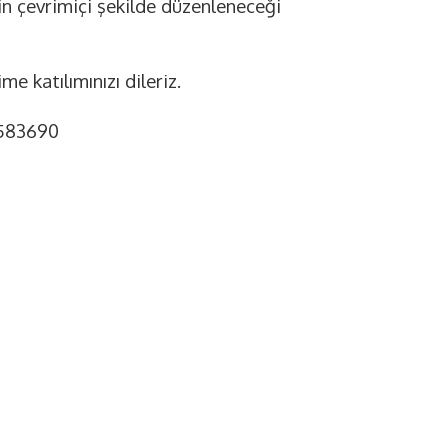
nin çevrimiçi şekilde düzenleneceği
e katılımınızı dileriz.
7583690