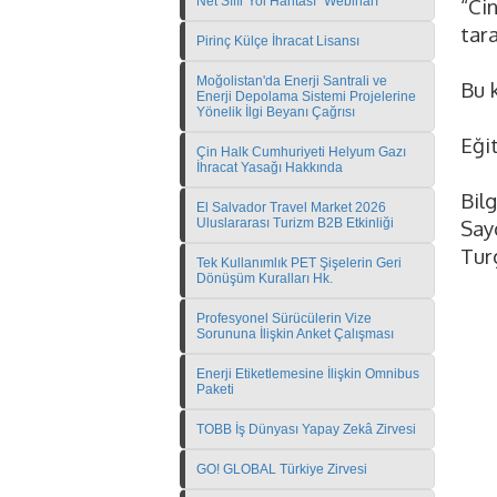
Net Sıfır Yol Haritası" Webinarı
“Cin
tara
Pirinç Külçe İhracat Lisansı
Moğolistan'da Enerji Santrali ve
Bu k
Enerji Depolama Sistemi Projelerine
Yönelik İlgi Beyanı Çağrısı
Eği
Çin Halk Cumhuriyeti Helyum Gazı
İhracat Yasağı Hakkında
Bilg
El Salvador Travel Market 2026
Uluslararası Turizm B2B Etkinliği
Sayg
Tur
Tek Kullanımlık PET Şişelerin Geri
Dönüşüm Kuralları Hk.
Profesyonel Sürücülerin Vize
Sorununa İlişkin Anket Çalışması
Enerji Etiketlemesine İlişkin Omnibus
Paketi
TOBB İş Dünyası Yapay Zekâ Zirvesi
GO! GLOBAL Türkiye Zirvesi