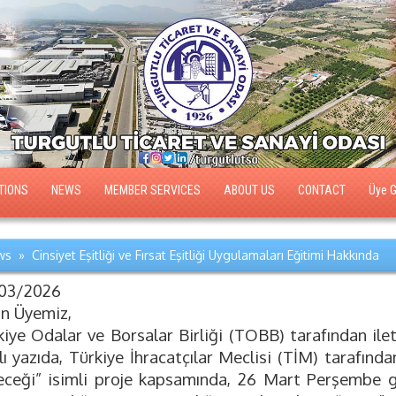
TIONS
NEWS
MEMBER SERVICES
ABOUT US
CONTACT
Üye Gi
s » Cinsiyet Eşitliği ve Fırsat Eşitliği Uygulamaları Eğitimi Hakkında
03/2026
ın Üyemiz,
kiye Odalar ve Borsalar Birliği (TOBB) tarafından ile
lı yazıda, Türkiye İhracatçılar Meclisi (TİM) tarafınd
eceği” isimli proje kapsamında, 26 Mart Perşembe gü