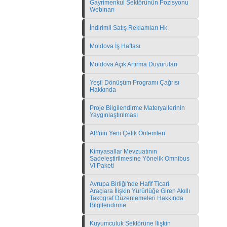
Gayrimenkul Sektörünün Pozisyonu
Webinarı
İndirimli Satış Reklamları Hk.
Moldova İş Haftası
Moldova Açık Artırma Duyuruları
Yeşil Dönüşüm Programı Çağrısı
Hakkında
Proje Bilgilendirme Materyallerinin
Yaygınlaştırılması
AB'nin Yeni Çelik Önlemleri
Kimyasallar Mevzuatının
Sadeleştirilmesine Yönelik Omnibus
VI Paketi
Avrupa Birliği'nde Hafif Ticari
Araçlara İlişkin Yürürlüğe Giren Akıllı
Takograf Düzenlemeleri Hakkında
Bilgilendirme
Kuyumculuk Sektörüne İlişkin