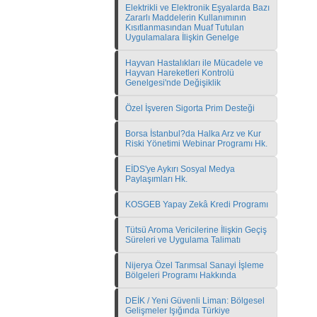
Elektrikli ve Elektronik Eşyalarda Bazı
Zararlı Maddelerin Kullanımının
Kısıtlanmasından Muaf Tutulan
Uygulamalara İlişkin Genelge
Hayvan Hastalıkları ile Mücadele ve
Hayvan Hareketleri Kontrolü
Genelgesi'nde Değişiklik
Özel İşveren Sigorta Prim Desteği
Borsa İstanbul?da Halka Arz ve Kur
Riski Yönetimi Webinar Programı Hk.
EİDS'ye Aykırı Sosyal Medya
Paylaşımları Hk.
KOSGEB Yapay Zekâ Kredi Programı
Tütsü Aroma Vericilerine İlişkin Geçiş
Süreleri ve Uygulama Talimatı
Nijerya Özel Tarımsal Sanayi İşleme
Bölgeleri Programı Hakkında
DEİK / Yeni Güvenli Liman: Bölgesel
Gelişmeler Işığında Türkiye