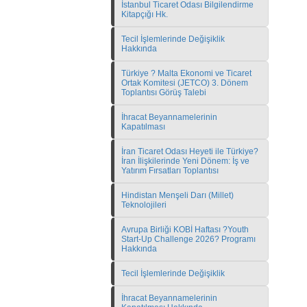
İstanbul Ticaret Odası Bilgilendirme
Kitapçığı Hk.
Tecil İşlemlerinde Değişiklik
Hakkında
Türkiye ? Malta Ekonomi ve Ticaret
Ortak Komitesi (JETCO) 3. Dönem
Toplantısı Görüş Talebi
İhracat Beyannamelerinin
Kapatılması
İran Ticaret Odası Heyeti ile Türkiye?
İran İlişkilerinde Yeni Dönem: İş ve
Yatırım Fırsatları Toplantısı
Hindistan Menşeli Darı (Millet)
Teknolojileri
Avrupa Birliği KOBİ Haftası ?Youth
Start-Up Challenge 2026? Programı
Hakkında
Tecil İşlemlerinde Değişiklik
İhracat Beyannamelerinin