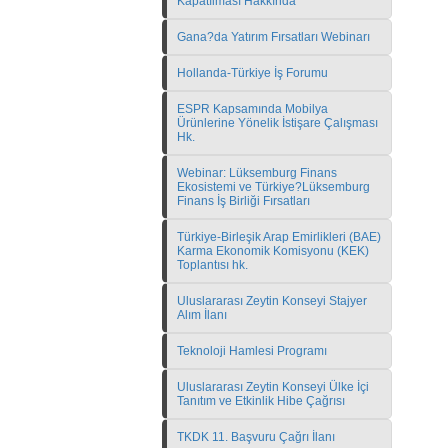
Kapatılması Hakkında
Gana?da Yatırım Fırsatları Webinarı
Hollanda-Türkiye İş Forumu
ESPR Kapsamında Mobilya
Ürünlerine Yönelik İstişare Çalışması
Hk.
Webinar: Lüksemburg Finans
Ekosistemi ve Türkiye?Lüksemburg
Finans İş Birliği Fırsatları
Türkiye-Birleşik Arap Emirlikleri (BAE)
Karma Ekonomik Komisyonu (KEK)
Toplantısı hk.
Uluslararası Zeytin Konseyi Stajyer
Alım İlanı
Teknoloji Hamlesi Programı
Uluslararası Zeytin Konseyi Ülke İçi
Tanıtım ve Etkinlik Hibe Çağrısı
TKDK 11. Başvuru Çağrı İlanı