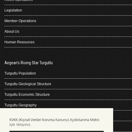
Legislation
Member Operations
About Us
Human Resources
Aegean's Rising Star Turgutlu
Turgutlu Population
Turgutlu Geological Structure
Turgutlu Economic Structure
Turgutlu Geography
Turgutlu History
KVKK (Kişisel Verileri Koruma Kanunu) Aydınlanma Metni
için
tıklayınız.
Climate Turgutlu