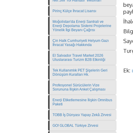
Net Sıfır Yol Haritası" Webinarı
bey
payl
Pirinç Külçe İhracat Lisansı
İhal
Moğolistan'da Enerji Santrali ve
Enerji Depolama Sistemi Projelerine
Bilg
Yönelik İlgi Beyanı Çağrısı
Sayg
Çin Halk Cumhuriyeti Helyum Gazı
İhracat Yasağı Hakkında
Tur
El Salvador Travel Market 2026
Uluslararası Turizm B2B Etkinliği
Ek:
Tek Kullanımlık PET Şişelerin Geri
Dönüşüm Kuralları Hk.
Profesyonel Sürücülerin Vize
Sorununa İlişkin Anket Çalışması
Enerji Etiketlemesine İlişkin Omnibus
Paketi
TOBB İş Dünyası Yapay Zekâ Zirvesi
GO! GLOBAL Türkiye Zirvesi