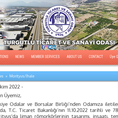
TIONS
NEWS
MEMBER SERVICES
ABOUT US
CONTACT
Üye Gi
s » Morityus/İhale
Ekim 2022 -
ın Üyemiz,
kiye Odalar ve Borsalar Birliği’nden Odamıza iletilen
da, T.C. Ticaret Bakanlığı’nın 11.10.2022 tarihli ve 7
ityus'da liman römorkörlerinin tasarımı, inşaatı, te