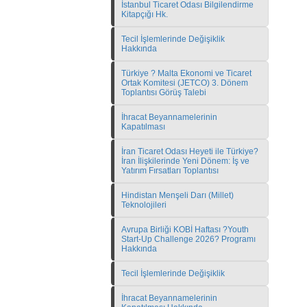
İstanbul Ticaret Odası Bilgilendirme
Kitapçığı Hk.
Tecil İşlemlerinde Değişiklik
Hakkında
Türkiye ? Malta Ekonomi ve Ticaret
Ortak Komitesi (JETCO) 3. Dönem
Toplantısı Görüş Talebi
İhracat Beyannamelerinin
Kapatılması
İran Ticaret Odası Heyeti ile Türkiye?
İran İlişkilerinde Yeni Dönem: İş ve
Yatırım Fırsatları Toplantısı
Hindistan Menşeli Darı (Millet)
Teknolojileri
Avrupa Birliği KOBİ Haftası ?Youth
Start-Up Challenge 2026? Programı
Hakkında
Tecil İşlemlerinde Değişiklik
İhracat Beyannamelerinin