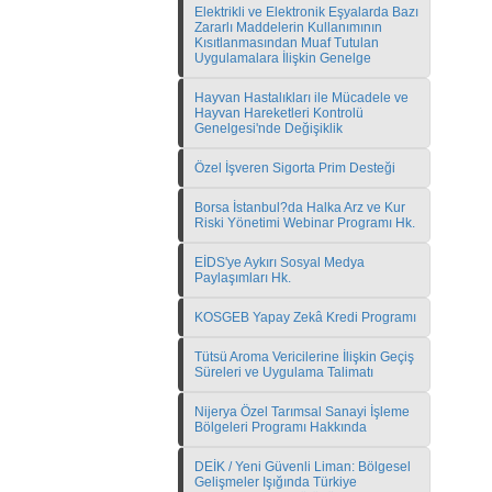
Elektrikli ve Elektronik Eşyalarda Bazı
Zararlı Maddelerin Kullanımının
Kısıtlanmasından Muaf Tutulan
Uygulamalara İlişkin Genelge
Hayvan Hastalıkları ile Mücadele ve
Hayvan Hareketleri Kontrolü
Genelgesi'nde Değişiklik
Özel İşveren Sigorta Prim Desteği
Borsa İstanbul?da Halka Arz ve Kur
Riski Yönetimi Webinar Programı Hk.
EİDS'ye Aykırı Sosyal Medya
Paylaşımları Hk.
KOSGEB Yapay Zekâ Kredi Programı
Tütsü Aroma Vericilerine İlişkin Geçiş
Süreleri ve Uygulama Talimatı
Nijerya Özel Tarımsal Sanayi İşleme
Bölgeleri Programı Hakkında
DEİK / Yeni Güvenli Liman: Bölgesel
Gelişmeler Işığında Türkiye