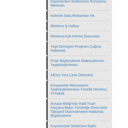
Gayrimenkul Sektörünün Pozisyonu
Webinarı
İndirimli Satış Reklamları Hk.
Moldova İş Haftası
Moldova Açık Artırma Duyuruları
Yeşil Dönüşüm Programı Çağrısı
Hakkında
Proje Bilgilendirme Materyallerinin
Yaygınlaştırılması
AB'nin Yeni Çelik Önlemleri
Kimyasallar Mevzuatının
Sadeleştirilmesine Yönelik Omnibus
VI Paketi
Avrupa Birliği'nde Hafif Ticari
Araçlara İlişkin Yürürlüğe Giren Akıllı
Takograf Düzenlemeleri Hakkında
Bilgilendirme
Kuyumculuk Sektörüne İlişkin