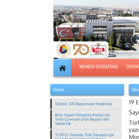
MEMBER OPERATIONS
OPERA
News
New
19 
Türkiye 100 Başvuruları Hakkında
Say
Bina Yaşam Döngüsü Analizi için
Yerel Çevresel Ürün Beyanı Veri
Tür
Talebi Hk.
yazı
"COP31 Yolunda Türk Sanayisi için
Mor