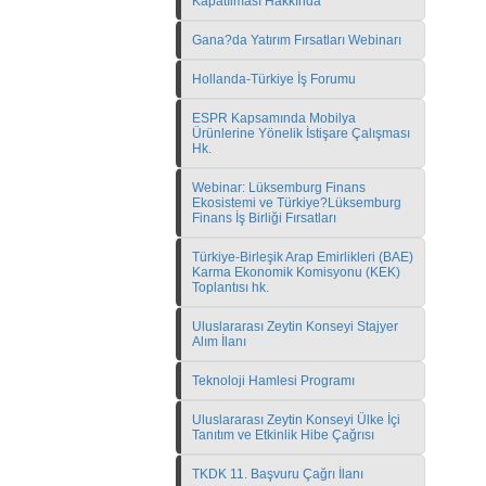
Kapatılması Hakkında
Gana?da Yatırım Fırsatları Webinarı
Hollanda-Türkiye İş Forumu
ESPR Kapsamında Mobilya
Ürünlerine Yönelik İstişare Çalışması
Hk.
Webinar: Lüksemburg Finans
Ekosistemi ve Türkiye?Lüksemburg
Finans İş Birliği Fırsatları
Türkiye-Birleşik Arap Emirlikleri (BAE)
Karma Ekonomik Komisyonu (KEK)
Toplantısı hk.
Uluslararası Zeytin Konseyi Stajyer
Alım İlanı
Teknoloji Hamlesi Programı
Uluslararası Zeytin Konseyi Ülke İçi
Tanıtım ve Etkinlik Hibe Çağrısı
TKDK 11. Başvuru Çağrı İlanı