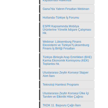
Kapatılması Hakkında
Gana?da Yatırım Fırsatları Webinarı
Hollanda-Türkiye İş Forumu
ESPR Kapsamında Mobilya
Ürünlerine Yönelik İstişare Çalışması
Hk.
Webinar: Lüksemburg Finans
Ekosistemi ve Türkiye?Lüksemburg
Finans İş Birliği Fırsatları
Türkiye-Birleşik Arap Emirlikleri (BAE)
Karma Ekonomik Komisyonu (KEK)
Toplantısı hk.
Uluslararası Zeytin Konseyi Stajyer
Alım İlanı
Teknoloji Hamlesi Programı
Uluslararası Zeytin Konseyi Ülke İçi
Tanıtım ve Etkinlik Hibe Çağrısı
TKDK 11. Başvuru Çağrı İlanı