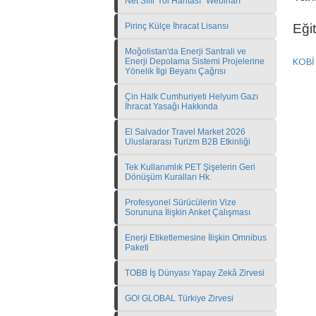
Net Sıfır Yol Haritası" Webinarı
Pirinç Külçe İhracat Lisansı
Eğit
Moğolistan'da Enerji Santrali ve
KOBİ 
Enerji Depolama Sistemi Projelerine
Yönelik İlgi Beyanı Çağrısı
Çin Halk Cumhuriyeti Helyum Gazı
İhracat Yasağı Hakkında
El Salvador Travel Market 2026
Uluslararası Turizm B2B Etkinliği
Tek Kullanımlık PET Şişelerin Geri
Dönüşüm Kuralları Hk.
Profesyonel Sürücülerin Vize
Sorununa İlişkin Anket Çalışması
Enerji Etiketlemesine İlişkin Omnibus
Paketi
TOBB İş Dünyası Yapay Zekâ Zirvesi
GO! GLOBAL Türkiye Zirvesi