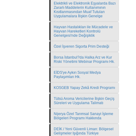
Elektrikli ve Elektronik Eşyalarda Bazı
Zararlı Maddelerin Kullanımının
Kısıtlanmasından Muaf Tutulan
Uygulamalara İlişkin Genelge
Hayvan Hastalıkları ile Mücadele ve
Hayvan Hareketleri Kontrolü
Genelgesi'nde Değişiklik
Özel İşveren Sigorta Prim Desteği
Borsa İstanbul?da Halka Arz ve Kur
Riski Yönetimi Webinar Programı Hk.
EİDS'ye Aykırı Sosyal Medya
Paylaşımları Hk.
KOSGEB Yapay Zekâ Kredi Programı
Tütsü Aroma Vericilerine İlişkin Geçiş
Süreleri ve Uygulama Talimatı
Nijerya Özel Tarımsal Sanayi İşleme
Bölgeleri Programı Hakkında
DEİK / Yeni Güvenli Liman: Bölgesel
Gelişmeler Işığında Türkiye