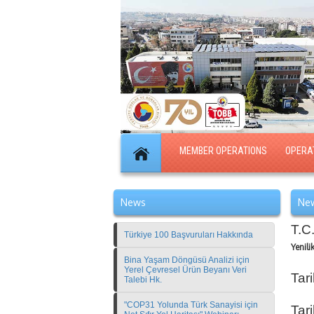
MEMBER OPERATIONS
OPERA
News
New
T.C
Türkiye 100 Başvuruları Hakkında
Yenili
Bina Yaşam Döngüsü Analizi için
Yerel Çevresel Ürün Beyanı Veri
Tar
Talebi Hk.
"COP31 Yolunda Türk Sanayisi için
Tar