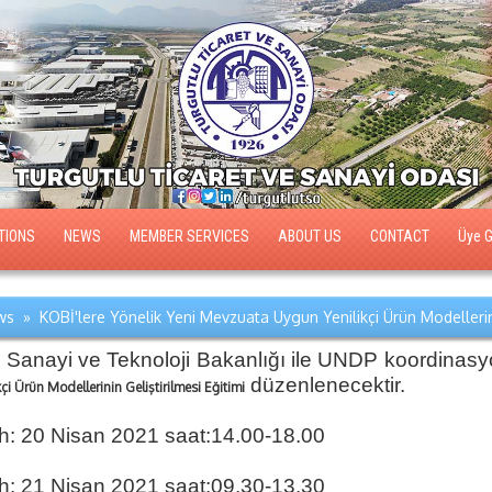
TIONS
NEWS
MEMBER SERVICES
ABOUT US
CONTACT
Üye Gi
s » KOBİ'lere Yönelik Yeni Mevzuata Uygun Yenilikçi Ürün Modellerinin
. Sanayi ve Teknoloji Bakanlığı ile UNDP koordina
düzenlenecektir.
kçi Ürün Modellerinin Geliştirilmesi Eğitimi
ih: 20 Nisan 2021 saat:14.00-18.00
ih: 21 Nisan 2021 saat:09.30-13.30