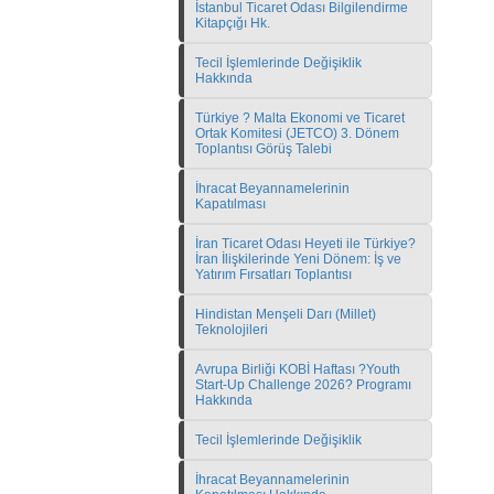
İstanbul Ticaret Odası Bilgilendirme
Kitapçığı Hk.
Tecil İşlemlerinde Değişiklik
Hakkında
Türkiye ? Malta Ekonomi ve Ticaret
Ortak Komitesi (JETCO) 3. Dönem
Toplantısı Görüş Talebi
İhracat Beyannamelerinin
Kapatılması
İran Ticaret Odası Heyeti ile Türkiye?
İran İlişkilerinde Yeni Dönem: İş ve
Yatırım Fırsatları Toplantısı
Hindistan Menşeli Darı (Millet)
Teknolojileri
Avrupa Birliği KOBİ Haftası ?Youth
Start-Up Challenge 2026? Programı
Hakkında
Tecil İşlemlerinde Değişiklik
İhracat Beyannamelerinin