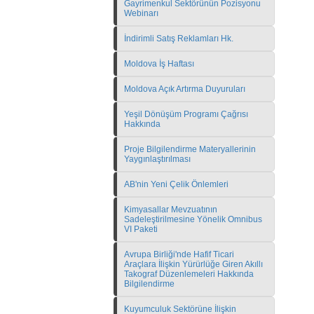
Gayrimenkul Sektörünün Pozisyonu
Webinarı
İndirimli Satış Reklamları Hk.
Moldova İş Haftası
Moldova Açık Artırma Duyuruları
Yeşil Dönüşüm Programı Çağrısı
Hakkında
Proje Bilgilendirme Materyallerinin
Yaygınlaştırılması
AB'nin Yeni Çelik Önlemleri
Kimyasallar Mevzuatının
Sadeleştirilmesine Yönelik Omnibus
VI Paketi
Avrupa Birliği'nde Hafif Ticari
Araçlara İlişkin Yürürlüğe Giren Akıllı
Takograf Düzenlemeleri Hakkında
Bilgilendirme
Kuyumculuk Sektörüne İlişkin