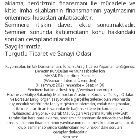
aklama, terörizmin finansmanı ile mücadele ve
kitle imha silahlarının finansmanının yayılmasının
önlenmesi hususları anlatılacaktır.
Seminere ilişkin davet ekte sunulmaktadır.
Seminer sonunda katılımcıların konu hakkındaki
soruları cevaplandırılacaktır.
Saygılarımızla.
Turgutlu Ticaret ve Sanayi Odası
Kuyumcular, Emlak Danışmanları, İkinci El Araç Ticareti Yapanlar ile Bağımsız
Denetim Kuruluşları ve Muhasebeciler İçin
MASAK Bilgilendirme Semineri
(Webinar – İnternet Üzerinden)
01 Temmuz 2021 Perşembe – Saat: 14:00
Seminere katılım adresi: http://webinar.tobb.org.tr
Hazine ve Maliye Bakanlığı Mali Suçları Araştırma Kurulu ve Türkiye Odalar
ve Borsalar Birliği organizasyonunda gerçekleştirilecek olan webinarda
kuyumculuk sektöründe faaliyet gösteren işletmeler, emlak danışmanları,
ikinci el araç ticareti yapanlar ile bağımsız denetim kuruluşları ve
muhasebecilere yönelik olarak Mali Suçları Araştırma Kurulu (MASAK)
tarafından kara para aklama, terörizmin finansmanı ile mücadele ve kitle
imha silahlarının finansmanının yayılmasının önlenmesi konuları anlatılacak
olup, seminer sonunda katılımcıların konu hakkındaki soruları
cevaplandırılacaktır.
Seminere