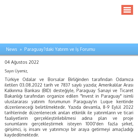
News » Paraguay?daki Yatırım ve İş Forumu
04 Ağustos 2022
Sayın Üyemiz,
Türkiye Odalar ve Borsalar Birliğinden tarafından Odamıza
iletilen 03.08.2022 tarih ve 7837 sayılı yazıda; Amerikalılar Arası
Kalkınma Bankası (BID) desteğiyle, Paraguay Sanayi ve Ticaret
Bakanlığı tarafından organize edilen "Invest in Paraguay" isimli
uluslararası yatırım forumunun Paraguay'ın Luque kentinde
düzenleneceği belirtilmektedir. Yazıda devamla, 8-9 Eylül 2022
tarihlerinde düzenlenecek anılan etkinlik ile yatırımların ve ticari
faaliyetlerin gerçekleştirilebilmesi adına plan ve proje
sunumlarını gerçekleştirmek isteyen 1000'den fazla şirket,
girişimci, iş insanı ve yatırımcıyı bir araya getirmeyi amaçladığı
kaydedilmektedir.