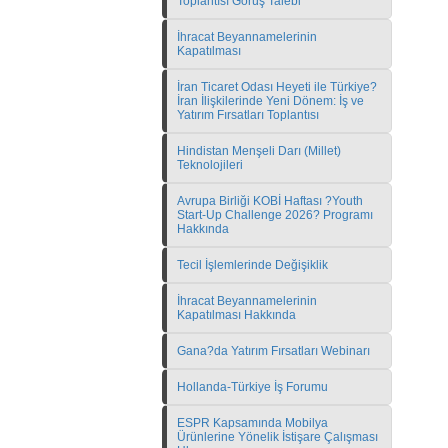
Toplantısı Görüş Talebi
İhracat Beyannamelerinin
Kapatılması
İran Ticaret Odası Heyeti ile Türkiye?
İran İlişkilerinde Yeni Dönem: İş ve
Yatırım Fırsatları Toplantısı
Hindistan Menşeli Darı (Millet)
Teknolojileri
Avrupa Birliği KOBİ Haftası ?Youth
Start-Up Challenge 2026? Programı
Hakkında
Tecil İşlemlerinde Değişiklik
İhracat Beyannamelerinin
Kapatılması Hakkında
Gana?da Yatırım Fırsatları Webinarı
Hollanda-Türkiye İş Forumu
ESPR Kapsamında Mobilya
Ürünlerine Yönelik İstişare Çalışması