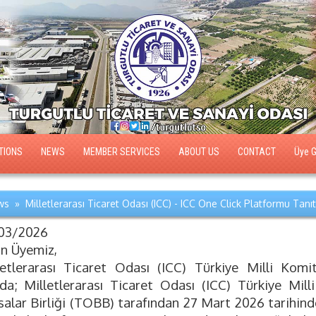
TIONS
NEWS
MEMBER SERVICES
ABOUT US
CONTACT
Üye Gi
s » Milletlerarası Ticaret Odası (ICC) - ICC One Click Platformu Tanı
03/2026
ın Üyemiz,
letlerarası Ticaret Odası (ICC) Türkiye Milli Komi
ıda; Milletlerarası Ticaret Odası (ICC) Türkiye Mil
salar Birliği (TOBB) tarafından 27 Mart 2026 tarihinde