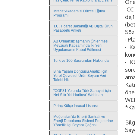
Fas Çelik Tel ve Kablo İthalat Lisansı
One 
ICC
İhracat Akademisi Düzce Eğitim
Programı
de,1
(be
T.C. Ticaret Bakanlığı AB Dijital Ürün
Pasaportu Anketi
Söz
· Pl
AB Ormansızlaşmanın Önlenmesi
Mevzuatı Kapsamında İki Yeni
· Ka
Uygulamanın Kabul Edilmesi
konu
Türkiye 100 Başvuruları Hakkında
· K
soru
Bina Yaşam Döngüsü Analizi için
Yerel Çevresel Ürün Beyanı Veri
ama
Talebi Hk.
Kat
"COP31 Yolunda Türk Sanayisi için
öner
Net Sıfır Yol Haritası" Webinarı
WEB
Pirinç Külçe İhracat Lisansı
*Kay
Moğolistan'da Enerji Santrali ve
Enerji Depolama Sistemi Projelerine
Bilg
Yönelik İlgi Beyanı Çağrısı
Sayg