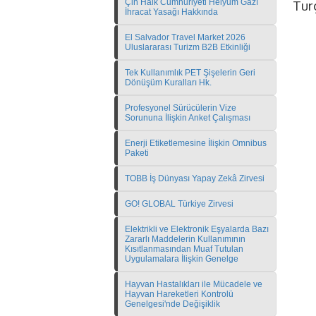
Çin Halk Cumhuriyeti Helyum Gazı
Tur
İhracat Yasağı Hakkında
El Salvador Travel Market 2026
Uluslararası Turizm B2B Etkinliği
Tek Kullanımlık PET Şişelerin Geri
Dönüşüm Kuralları Hk.
Profesyonel Sürücülerin Vize
Sorununa İlişkin Anket Çalışması
Enerji Etiketlemesine İlişkin Omnibus
Paketi
TOBB İş Dünyası Yapay Zekâ Zirvesi
GO! GLOBAL Türkiye Zirvesi
Elektrikli ve Elektronik Eşyalarda Bazı
Zararlı Maddelerin Kullanımının
Kısıtlanmasından Muaf Tutulan
Uygulamalara İlişkin Genelge
Hayvan Hastalıkları ile Mücadele ve
Hayvan Hareketleri Kontrolü
Genelgesi'nde Değişiklik