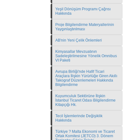
Yeşil Dönüşüm Programı Çağrısı
Hakkında
Proje Bilgilendirme Materyallerinin
Yaygınlaştırılması
AB'nin Yeni Çelik Önlemleri
Kimyasallar Mevzuatının
Sadeleştirilmesine Yönelik Omnibus
VI Paketi
Avrupa Birliği'nde Hafif Ticari
Araçlara İlişkin Yürürlüğe Giren Akıllı
Takograf Düzenlemeleri Hakkında
Bilgilendirme
Kuyumculuk Sektörüne İlişkin
İstanbul Ticaret Odası Bilgilendirme
Kitapçığı Hk.
Tecil İşlemlerinde Değişiklik
Hakkında
Türkiye ? Malta Ekonomi ve Ticaret
Ortak Komitesi (JETCO) 3. Dönem