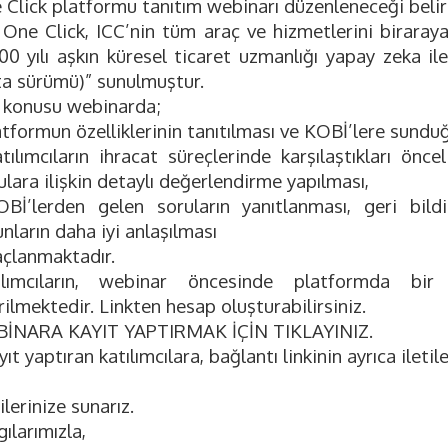
Click platformu tanıtım webinarı düzenleneceği belirt
 One Click, ICC’nin tüm araç ve hizmetlerini biraray
00 yılı aşkın küresel ticaret uzmanlığı yapay zeka ile
ta sürümü)” sunulmuştur.
 konusu webinarda;
atformun özelliklerinin tanıtılması ve KOBİ’lere sunduğ
tılımcıların ihracat süreçlerinde karşılaştıkları önce
lara ilişkin detaylı değerlendirme yapılması,
OBİ’lerden gelen soruların yanıtlanması, geri bildi
nların daha iyi anlaşılması
çlanmaktadır.
ılımcıların, webinar öncesinde platformda bir 
ilmektedir. Linkten hesap oluşturabilirsiniz.
İNARA KAYIT YAPTIRMAK İÇİN TIKLAYINIZ.
ıt yaptıran katılımcılara, bağlantı linkinin ayrıca iletil
ilerinize sunarız.
ılarımızla,