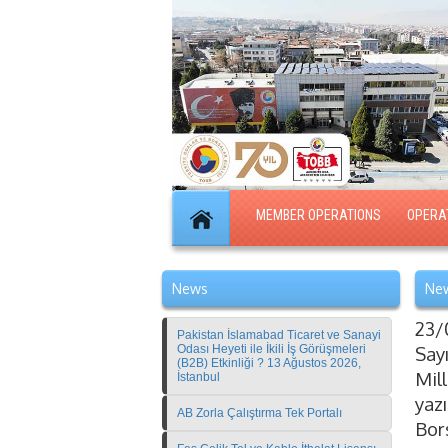
MEMBER OPERATIONS
OPERA
News
New
23/
Pakistan İslamabad Ticaret ve Sanayi
Odası Heyeti ile İkili İş Görüşmeleri
Say
(B2B) Etkinliği ? 13 Ağustos 2026,
Mil
İstanbul
yaz
AB Zorla Çalıştırma Tek Portalı
Bor