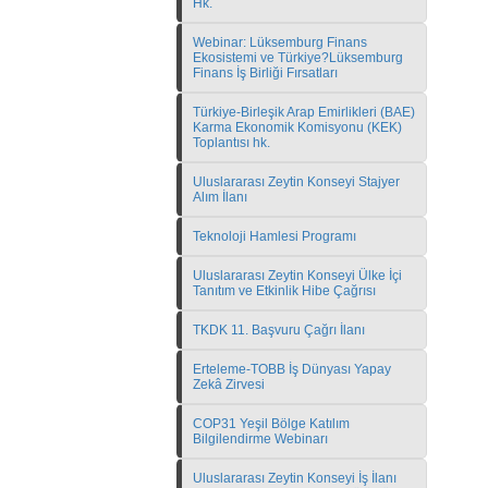
Hk.
Webinar: Lüksemburg Finans
Ekosistemi ve Türkiye?Lüksemburg
Finans İş Birliği Fırsatları
Türkiye-Birleşik Arap Emirlikleri (BAE)
Karma Ekonomik Komisyonu (KEK)
Toplantısı hk.
Uluslararası Zeytin Konseyi Stajyer
Alım İlanı
Teknoloji Hamlesi Programı
Uluslararası Zeytin Konseyi Ülke İçi
Tanıtım ve Etkinlik Hibe Çağrısı
TKDK 11. Başvuru Çağrı İlanı
Erteleme-TOBB İş Dünyası Yapay
Zekâ Zirvesi
COP31 Yeşil Bölge Katılım
Bilgilendirme Webinarı
Uluslararası Zeytin Konseyi İş İlanı