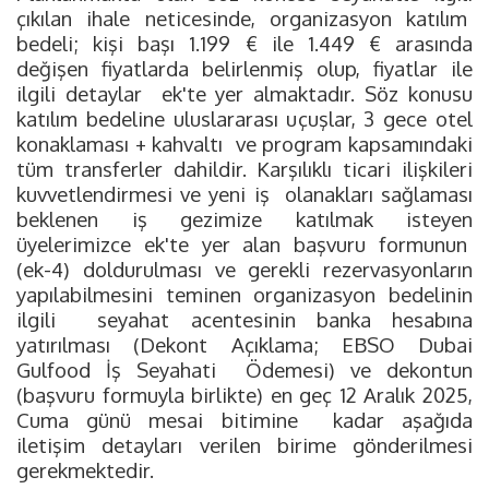
çıkılan ihale neticesinde, organizasyon katılım
bedeli; kişi başı 1.199 € ile 1.449 € arasında
değişen fiyatlarda belirlenmiş olup, fiyatlar ile
ilgili detaylar ek'te yer almaktadır. Söz konusu
katılım bedeline uluslararası uçuşlar, 3 gece otel
konaklaması + kahvaltı ve program kapsamındaki
tüm transferler dahildir. Karşılıklı ticari ilişkileri
kuvvetlendirmesi ve yeni iş olanakları sağlaması
beklenen iş gezimize katılmak isteyen
üyelerimizce ek'te yer alan başvuru formunun
(ek-4) doldurulması ve gerekli rezervasyonların
yapılabilmesini teminen organizasyon bedelinin
ilgili seyahat acentesinin banka hesabına
yatırılması (Dekont Açıklama; EBSO Dubai
Gulfood İş Seyahati Ödemesi) ve dekontun
(başvuru formuyla birlikte) en geç 12 Aralık 2025,
Cuma günü mesai bitimine kadar aşağıda
iletişim detayları verilen birime gönderilmesi
gerekmektedir.