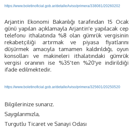
https://www.boletinoficial.gob.ar/detalleAviso/primera/338081/20260202
Arjantin Ekonomi Bakanlığı tarafından 15 Ocak
günü yapılan açıklamayla Arjantin'e yapılacak cep
telefonu ithalatında %8 olan gümrük vergisinin
rekabetçiliği artırmak ve piyasa fiyatlarını
düşürmek amacıyla tamamen kaldırıldığı, oyun
konsolları ve makineleri ithalatındaki gümrük
vergisi oranının ise %35'ten %20'ye indirildiği
ifade edilmektedir.
https://www.boletinoficial.gob.ar/detalleAviso/primera/325601/20250520
Bilgilerinize sunarız.
Saygılarımızla,
Turgutlu Ticaret ve Sanayi Odası