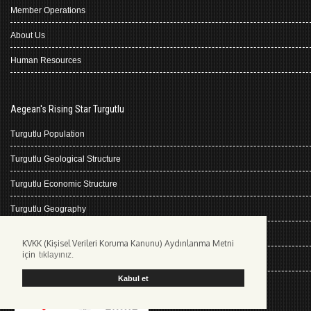
Member Operations
About Us
Human Resources
Aegean's Rising Star Turgutlu
Turgutlu Population
Turgutlu Geological Structure
Turgutlu Economic Structure
Turgutlu Geography
Turgutlu History
KVKK (Kişisel Verileri Koruma Kanunu) Aydınlanma Metni
için
tıklayınız.
Climate Turgutlu
Kabul et
Kişisel Verilerin Korunması
web design Izmir