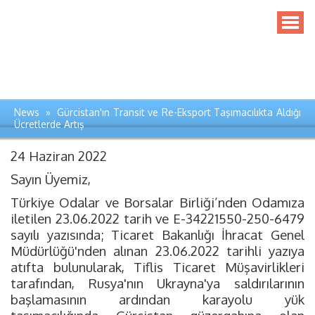
News » Gürcistan'ın Transit ve Re-Eksport Taşımacılıkta Aldığı
Ücretlerde Artış
24 Haziran 2022
Sayın Üyemiz,
Türkiye Odalar ve Borsalar Birliği’nden Odamıza
iletilen 23.06.2022 tarih ve E-34221550-250-6479
sayılı yazısında; Ticaret Bakanlığı İhracat Genel
Müdürlüğü'nden alınan 23.06.2022 tarihli yazıya
atıfta bulunularak, Tiflis Ticaret Müşavirlikleri
tarafından, Rusya'nın Ukrayna'ya saldırılarının
başlamasının ardından karayolu yük