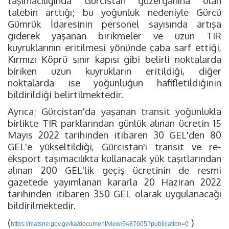
taşımacılığında Gürcistan güzergahına olan
talebin arttığı; bu yoğunluk nedeniyle Gürcü
Gümrük İdaresinin personel sayısında artışa
giderek yaşanan birikmeler ve uzun TIR
kuyruklarının eritilmesi yönünde çaba sarf ettiği,
Kırmızı Köprü sınır kapısı gibi belirli noktalarda
biriken uzun kuyrukların eritildiği, diğer
noktalarda ise yoğunluğun hafifletildiğinin
bildirildiği belirtilmektedir.
Ayrıca; Gürcistan'da yaşanan transit yoğunlukla
birlikte TIR parklarından günlük alınan ücretin 15
Mayıs 2022 tarihinden itibaren 30 GEL'den 80
GEL'e yükseltildiği, Gürcistan'ı transit ve re-
eksport taşımacılıkta kullanacak yük taşıtlarından
alınan 200 GEL'lik geçiş ücretinin de resmi
gazetede yayımlanan kararla 20 Haziran 2022
tarihinden itibaren 350 GEL olarak uygulanacağı
bildirilmektedir.
(
)
https://matsne.gov.ge/ka/document/view/5487605?publication=0