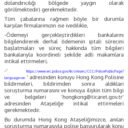
dolandırıcılığı bölgede yaygın olarak
görülmektedir) gerekmektedir.
Tüm çabalarına rağmen böyle bir durumla
karşılan firmalarımızın ise ivedilikle,
-Ödemeyi gerçekleştirdikleri bankalarını
bilgilendirerek derhal ödemenin iptali sürecini
başlatmaları ve süreç hakkında tüm bilgileri
bankalarıyla koordineli şekilde adli makamlara
intikal ettirmeleri,
-'
https://www.erc.police.gov.hk/cmiserc/CCC/PolicePublicPage?
' adresinden konuyu Hong Kong Polisine
language=en
bildirmeleri, bildirimden sonra aldıkları
soruşturma numarasını ve konuya ilişkin tüm bilgi
ve belgeleri ‘
hongkong@ticaret.gov.tr
'
adresinden Ataşeliğe intikal ettirmeleri
gerekmektedir.
Bu durumda Hong Kong Ataşeliğimizce, anılan
soruşturma numarasıyla polise başvurularak konu