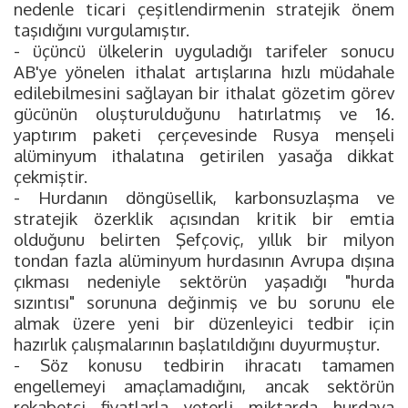
nedenle ticari çeşitlendirmenin stratejik önem
taşıdığını vurgulamıştır.
- üçüncü ülkelerin uyguladığı tarifeler sonucu
AB'ye yönelen ithalat artışlarına hızlı müdahale
edilebilmesini sağlayan bir ithalat gözetim görev
gücünün oluşturulduğunu hatırlatmış ve 16.
yaptırım paketi çerçevesinde Rusya menşeli
alüminyum ithalatına getirilen yasağa dikkat
çekmiştir.
- Hurdanın döngüsellik, karbonsuzlaşma ve
stratejik özerklik açısından kritik bir emtia
olduğunu belirten Şefçoviç, yıllık bir milyon
tondan fazla alüminyum hurdasının Avrupa dışına
çıkması nedeniyle sektörün yaşadığı "hurda
sızıntısı" sorununa değinmiş ve bu sorunu ele
almak üzere yeni bir düzenleyici tedbir için
hazırlık çalışmalarının başlatıldığını duyurmuştur.
- Söz konusu tedbirin ihracatı tamamen
engellemeyi amaçlamadığını, ancak sektörün
rekabetçi fiyatlarla yeterli miktarda hurdaya