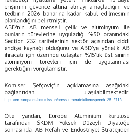
erişimini güvence altına almayı amaçladığını ve
tedbirin 2026 baharına kadar kabul edilmesinin
planlandığını belirtmiştir.
ABD'nin AB menşeli çelik ve alüminyum ile
bunların türevlerine uyguladığı %50 oranındaki
Section 232 tarifelerinin sektör açısından ciddi
endişe kaynağı olduğunu ve ABD'ye yönelik AB
ihracatı için üzerinde uzlaşılan %15'lik üst sınırın
alüminyum türevleri için de uygulanması
gerektiğini vurgulamıştır.
Komiser Şefçoviç'in açıklamasına aşağıdaki
bağlantıdan ulaşılabilmektedir:
https://ec.europa.eu/commission/presscorner/detail/en/speech_25_2713
Öte yandan, Europe Aluminium kuruluşu
tarafından SKDM Yüksek Düzeyli Diyaloğu
sonrasında, AB Refah ve Endüstriyel Stratejiden