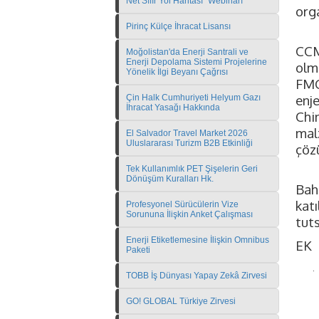
Net Sıfır Yol Haritası" Webinarı
org
Pirinç Külçe İhracat Lisansı
CCM
Moğolistan'da Enerji Santrali ve
Enerji Depolama Sistemi Projelerine
olm
Yönelik İlgi Beyanı Çağrısı
FMC
enj
Çin Halk Cumhuriyeti Helyum Gazı
İhracat Yasağı Hakkında
Chin
mal
El Salvador Travel Market 2026
Uluslararası Turizm B2B Etkinliği
çözü
Tek Kullanımlık PET Şişelerin Geri
Dönüşüm Kuralları Hk.
Bah
kat
Profesyonel Sürücülerin Vize
Sorununa İlişkin Anket Çalışması
tut
Enerji Etiketlemesine İlişkin Omnibus
EK
Paketi
·
TOBB İş Dünyası Yapay Zekâ Zirvesi
GO! GLOBAL Türkiye Zirvesi