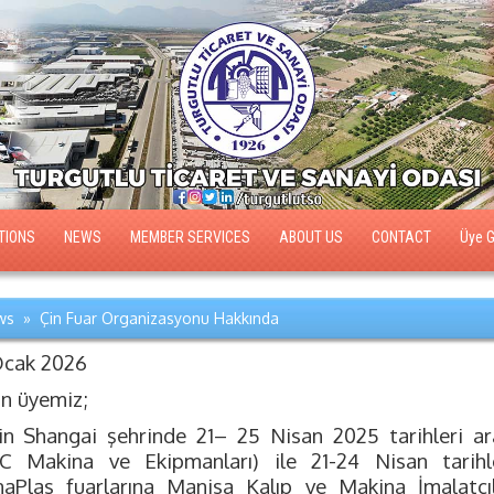
TIONS
NEWS
MEMBER SERVICES
ABOUT US
CONTACT
Üye Gi
s » Çin Fuar Organizasyonu Hakkında
Ocak 2026
ın üyemiz;
'in Shangai şehrinde 21– 25 Nisan 2025 tarihleri 
C Makina ve Ekipmanları) ile 21-24 Nisan tarihl
naPlas fuarlarına Manisa Kalıp ve Makina İmalatçı