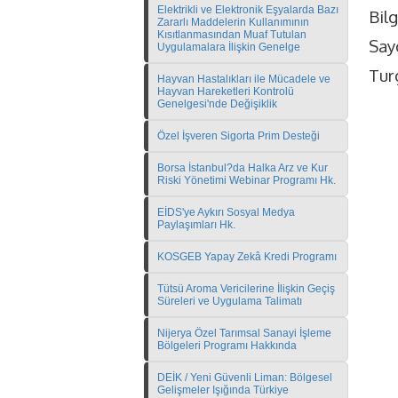
Elektrikli ve Elektronik Eşyalarda Bazı
Bilg
Zararlı Maddelerin Kullanımının
Kısıtlanmasından Muaf Tutulan
Sayg
Uygulamalara İlişkin Genelge
Tur
Hayvan Hastalıkları ile Mücadele ve
Hayvan Hareketleri Kontrolü
Genelgesi'nde Değişiklik
Özel İşveren Sigorta Prim Desteği
Borsa İstanbul?da Halka Arz ve Kur
Riski Yönetimi Webinar Programı Hk.
EİDS'ye Aykırı Sosyal Medya
Paylaşımları Hk.
KOSGEB Yapay Zekâ Kredi Programı
Tütsü Aroma Vericilerine İlişkin Geçiş
Süreleri ve Uygulama Talimatı
Nijerya Özel Tarımsal Sanayi İşleme
Bölgeleri Programı Hakkında
DEİK / Yeni Güvenli Liman: Bölgesel
Gelişmeler Işığında Türkiye