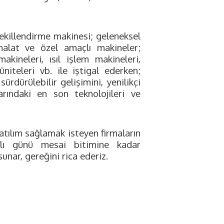
killendirme makinesi; geleneksel
malat ve özel amaçlı makineler;
ineleri, ısıl işlem makineleri,
niteleri vb. ile iştigal ederken;
ürdürülebilir gelişimini, yenilikçi
rındaki en son teknolojileri ve
tılım sağlamak isteyen firmaların
alı günü mesai bitimine kadar
unar, gereğini rica ederiz.