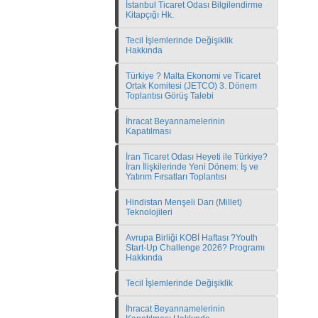
İstanbul Ticaret Odası Bilgilendirme
Kitapçığı Hk.
Tecil İşlemlerinde Değişiklik
Hakkında
Türkiye ? Malta Ekonomi ve Ticaret
Ortak Komitesi (JETCO) 3. Dönem
Toplantısı Görüş Talebi
İhracat Beyannamelerinin
Kapatılması
İran Ticaret Odası Heyeti ile Türkiye?
İran İlişkilerinde Yeni Dönem: İş ve
Yatırım Fırsatları Toplantısı
Hindistan Menşeli Darı (Millet)
Teknolojileri
Avrupa Birliği KOBİ Haftası ?Youth
Start-Up Challenge 2026? Programı
Hakkında
Tecil İşlemlerinde Değişiklik
İhracat Beyannamelerinin