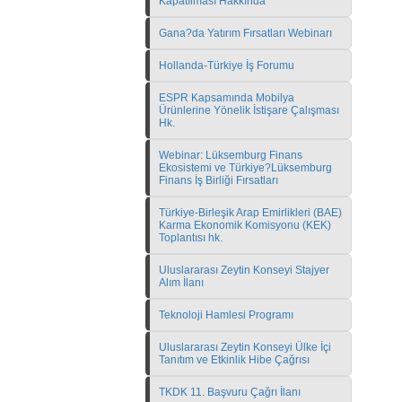
Kapatılması Hakkında
Gana?da Yatırım Fırsatları Webinarı
Hollanda-Türkiye İş Forumu
ESPR Kapsamında Mobilya
Ürünlerine Yönelik İstişare Çalışması
Hk.
Webinar: Lüksemburg Finans
Ekosistemi ve Türkiye?Lüksemburg
Finans İş Birliği Fırsatları
Türkiye-Birleşik Arap Emirlikleri (BAE)
Karma Ekonomik Komisyonu (KEK)
Toplantısı hk.
Uluslararası Zeytin Konseyi Stajyer
Alım İlanı
Teknoloji Hamlesi Programı
Uluslararası Zeytin Konseyi Ülke İçi
Tanıtım ve Etkinlik Hibe Çağrısı
TKDK 11. Başvuru Çağrı İlanı