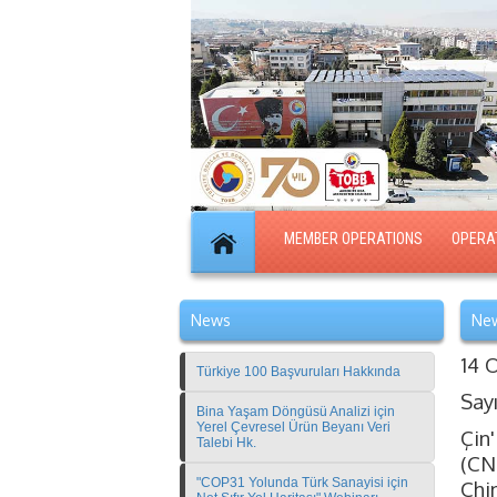
MEMBER OPERATIONS
OPERA
News
New
14 
Türkiye 100 Başvuruları Hakkında
Say
Bina Yaşam Döngüsü Analizi için
Yerel Çevresel Ürün Beyanı Veri
Çin
Talebi Hk.
(CN
"COP31 Yolunda Türk Sanayisi için
Chi