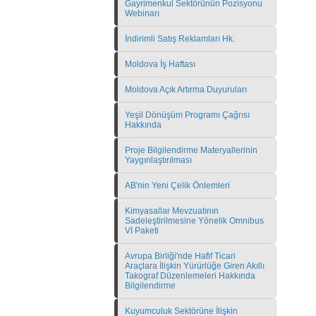
Gayrimenkul Sektörünün Pozisyonu
Webinarı
İndirimli Satış Reklamları Hk.
Moldova İş Haftası
Moldova Açık Artırma Duyuruları
Yeşil Dönüşüm Programı Çağrısı
Hakkında
Proje Bilgilendirme Materyallerinin
Yaygınlaştırılması
AB'nin Yeni Çelik Önlemleri
Kimyasallar Mevzuatının
Sadeleştirilmesine Yönelik Omnibus
VI Paketi
Avrupa Birliği'nde Hafif Ticari
Araçlara İlişkin Yürürlüğe Giren Akıllı
Takograf Düzenlemeleri Hakkında
Bilgilendirme
Kuyumculuk Sektörüne İlişkin