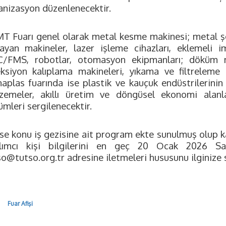
anizasyon düzenlenecektir.
T Fuarı genel olarak metal kesme makinesi; metal şe
ayan makineler, lazer işleme cihazları, eklemeli i
/FMS, robotlar, otomasyon ekipmanları; döküm mak
eksiyon kalıplama makineleri, yıkama ve filtreleme ü
aplas fuarında ise plastik ve kauçuk endüstrilerinin s
zemeler, akıllı üretim ve döngüsel ekonomi alanla
mleri sergilenecektir.
se konu iş gezisine ait program ekte sunulmuş olup ka
ılımcı kişi bilgilerini en geç 20 Ocak 2026 S
so@tutso.org.tr
adresine iletmeleri hususunu ilginize s
Fuar Afişi