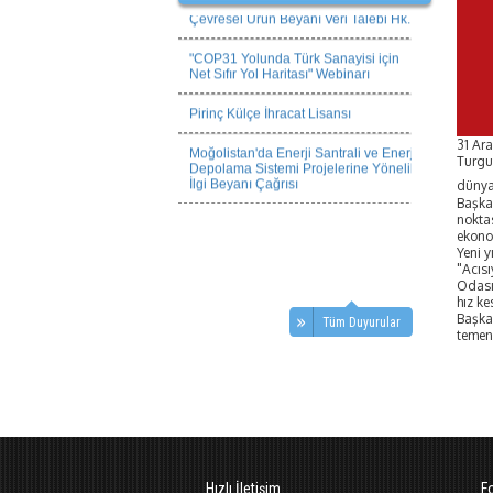
Çevresel Ürün Beyanı Veri Talebi Hk.
"COP31 Yolunda Türk Sanayisi için
Net Sıfır Yol Haritası" Webinarı
Pirinç Külçe İhracat Lisansı
Moğolistan'da Enerji Santrali ve Enerji
31 Ara
Depolama Sistemi Projelerine Yönelik
Turgut
İlgi Beyanı Çağrısı
dünya
​Başka
noktas
ekono
​Yeni 
​"Acıs
Odası 
hız k
​Başka
Tüm Duyurular
temenn
Hızlı İletişim
F