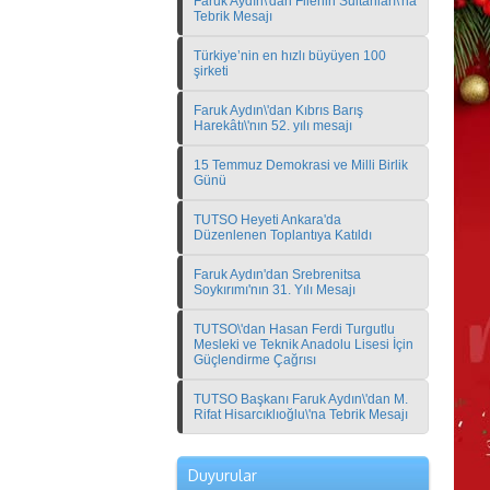
Faruk Aydın\'dan Filenin Sultanları\'na
Tebrik Mesajı
Türkiye’nin en hızlı büyüyen 100
şirketi
Faruk Aydın\'dan Kıbrıs Barış
Harekâtı\'nın 52. yılı mesajı
15 Temmuz Demokrasi ve Milli Birlik
Günü
TUTSO Heyeti Ankara'da
Düzenlenen Toplantıya Katıldı
Faruk Aydın'dan Srebrenitsa
Soykırımı'nın 31. Yılı Mesajı
TUTSO\'dan Hasan Ferdi Turgutlu
Mesleki ve Teknik Anadolu Lisesi İçin
Güçlendirme Çağrısı
TUTSO Başkanı Faruk Aydın\'dan M.
Rifat Hisarcıklıoğlu\'na Tebrik Mesajı
Türkiye 100 Başvuruları Hakkında
Duyurular
Bina Yaşam Döngüsü Analizi için Yerel