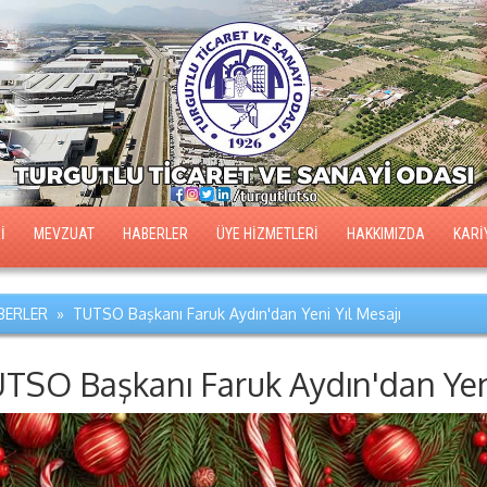
İ
MEVZUAT
HABERLER
ÜYE HİZMETLERİ
HAKKIMIZDA
KARİ
ERLER » TUTSO Başkanı Faruk Aydın'dan Yeni Yıl Mesajı
TSO Başkanı Faruk Aydın'dan Yeni