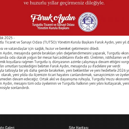
lık 2025 -
lu Ticaret ve Sanayi Odası (TUTSO) Yönetim Kurulu Başkanı Faruk Aydın, yeni yıl do
sı ve vatandaşlar için
sağlık, huzur ve bereket getirmesini diledi.
n Aydın, mesajında geride bırakılan yılın değerlendirmesini yaparak, Turgutlu ekon
ında oda olarak yoğun bir mesai harcadıklarını ifade etti. Üretimin, istihdamın ve 
mik koşullara rağmen Turgutlu iş dünyasının azimle çalışmaya devam ettiğini vurg
yılın umutları tazelediğini belirten Faruk Aydın, mesajında şu ifadelere yer verdi:
ıyla tatlısıyla bir yılı daha geride bırakırken, yeni beklentiler ve yeni hedeflerle 202
olarak, yeni yılda da ilçemizin ticari hayatını canlandırmak, sanayicimizin ve üyel
esmeden devam edeceğiz. Ortak akıl ve dayanışma ruhuyla, Turgutlu’muzu ekonomik
n Aydın, mesajını tüm oda üyelerinin ve Turgutlu halkının yeni yılını kutlayarak, ye
isiyle sonlandırdı.
oto Galeri
Site Haritası