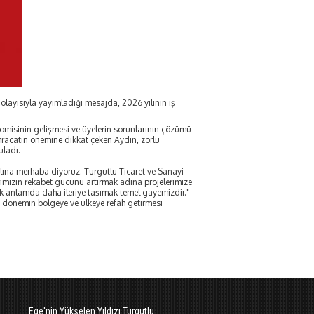
layısıyla yayımladığı mesajda, 2026 yılının iş
omisinin gelişmesi ve üyelerin sorunlarının çözümü
ihracatın önemine dikkat çeken Aydın, zorlu
uladı.
6 yılına merhaba diyoruz. Turgutlu Ticaret ve Sanayi
erimizin rekabet gücünü artırmak adına projelerimize
 anlamda daha ileriye taşımak temel gayemizdir."
ni dönemin bölgeye ve ülkeye refah getirmesi
Ege'nin Yükselen Yıldızı Turgutlu