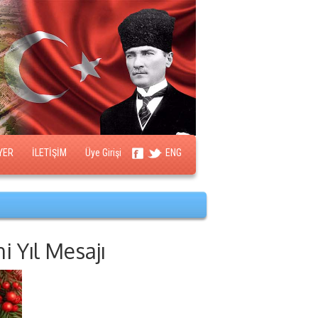
YER
İLETİŞİM
Üye Girişi
ENG
 Yıl Mesajı