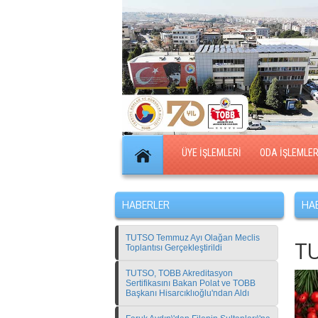
ÜYE İŞLEMLERİ
ODA İŞLEMLER
HABERLER
HAB
TUTSO Temmuz Ayı Olağan Meclis
TU
Toplantısı Gerçekleştirildi
TUTSO, TOBB Akreditasyon
Sertifikasını Bakan Polat ve TOBB
Başkanı Hisarcıklıoğlu'ndan Aldı