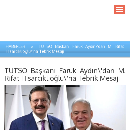
HABERLER » TUTSO Başkanı Faruk Aydın\'dan M. Rifat
Hisarcıklıoğlu\'na Tebrik Mesajı
TUTSO Başkanı Faruk Aydın\'dan M.
Rifat Hisarcıklıoğlu\'na Tebrik Mesajı