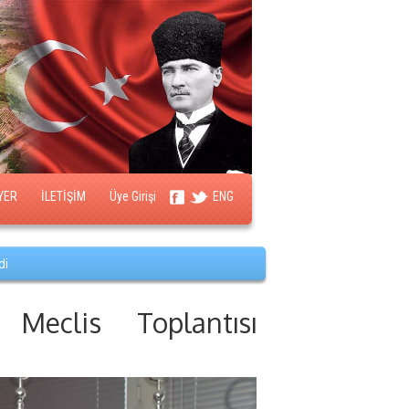
YER
İLETİŞİM
Üye Girişi
ENG
di
eclis Toplantısı