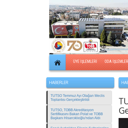
ÜYE İŞLEMLERİ
ODA İŞLEMLER
HABERLER
HAB
TUTSO Temmuz Ayı Olağan Meclis
T
Toplantısı Gerçekleştirildi
Ge
TUTSO, TOBB Akreditasyon
Sertifikasını Bakan Polat ve TOBB
Başkanı Hisarcıklıoğlu'ndan Aldı