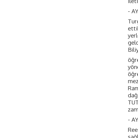
ilet
- A
Tur
ett
yerl
gel
Bili
öğr
yön
öğr
mez
Ram
dağ
TUT
zam
- A
Ree
sağ