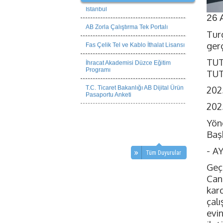
İstanbul
26 
AB Zorla Çalıştırma Tek Portalı
Tur
Fas Çelik Tel ve Kablo İthalat Lisansı
gerç
İhracat Akademisi Düzce Eğitim
TUT
Programı
TUT
T.C. Ticaret Bakanlığı AB Dijital Ürün
Pasaportu Anketi
202
2025
Yön
Başk
- A
Tüm Duyurular
Geç
Can
kar
çal
evi