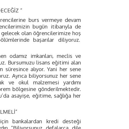
ECEĞİZ “
ğrencilerine burs vermeye devam
ncilerimizin bugün itibarıyla de
ize gelecek olan öğrencilerimize hoş
ölümlerinde başarılar diliyoruz.
en odamız imkanları, meclis ve
ruz. Bursumuzu lisans eğitimi alan
m süresince alıyor. Yani her sene
ruz. Ayrıca biliyorsunuz her sene
zak ve okul malzemesi yardımı
prem bölgesine gönderilmektedir.
’da asayişe, eğitime, sağlığa her
LMELİ”
 için bankalardan kredi desteği
ın “Biliyorsunuz defalarca dile