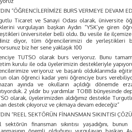
iyoruz”
YDIN “ÖĞRENCİLERİMİZE BURS VERMEYE DEVAM ED
gutlu Ticaret ve Sanayi Odası olarak, üniversite ö
iklerini vurgulayan başkan Aydın “YSK’ye giren öğre
eştikleri üniversiteler belli oldu. Bu vesile ile ilçem
diniz diyor, tüm öğrencilerimizi de yerleştikleri b
yorsunuz biz her sene yaklaşık 100
enciye TUTSO olarak burs veriyoruz. Bunu tamam
etim kurulu ile oda üyelerimizin destekleriyle yapıyo
encilerimize veriyoruz ve başarılı olduklarımda eğiti
un olan öğrenci kadar yeni öğrenciye burs verebiliyo
azan ayında ve okulların açıldığı dönemde er
ıtıyorduk. 2 yıldır bu yardımlar TOBB bünyesinde de
SO olarak, üyelerimizden aldığımız destekle Turgutlu
an destek çıkıyoruz ve çıkmaya devam edeceğiz”
YDIN “REEL SEKTÖRÜN FİNANSMAN SIKINTISI ÇÖZÜ
l sektörün finansman sıkıntısı yaşadığını, bunun
lanmasının önemli olduğunu vurgulayan başkan Ayd