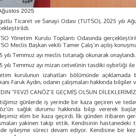
Ağustos 2025
gutlu Ticaret ve Sanayi Odası (TUTSO), 2025 yılı Ağu
ekleştirildi.
SO Yönetim Kurulu Toplantı Odasında gerçekleştirile
SO Meclis Başkan vekili Tamer Çalış’ın açılış konuşmas
5 yılı Temmuz ayı meclis tutanağı okunarak onaylandı.
 yılı Temmuz ayı mizan cetvelinin tasdiki oybirliği ile 
etim kurulunun izahatları bölümünde açıklamada
anı Faruk Aydın, odanın çalışmaları hakkında bilgiler v
YDIN “FEVZİ CANÖZ’E GEÇMİŞ OLSUN DİLEKLERİMİZ
tiğimiz günlerde iş yerinde bir kaza geçiren ve tedav
öz’ün sağlık durumu hakkında bilgi vererek başla
deşimiz elim bir kaza geçirdi. İlk günden itibaren ge
ışmaları yakinen takip ettik. Kendisinin hastanedeki
nde iyileşme süreci devam ediyor. Kendisine bir kez