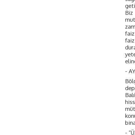
geti
Biz
mut
zam
faiz
faiz
dur
yet
elin
- A
Böl
dep
Bal
his
müt
konu
bina
- “