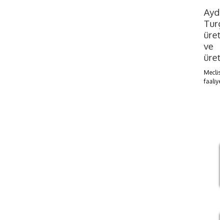
Ayd
Tur
üre
ve 
üret
Meclis
faaliy