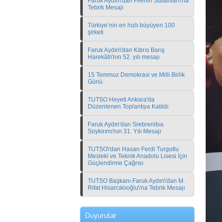
Faruk Aydın\'dan Filenin Sultanları\'na
Tebrik Mesajı
Türkiye’nin en hızlı büyüyen 100
şirketi
Faruk Aydın\'dan Kıbrıs Barış
Harekâtı\'nın 52. yılı mesajı
15 Temmuz Demokrasi ve Milli Birlik
Günü
TUTSO Heyeti Ankara'da
Düzenlenen Toplantıya Katıldı
Faruk Aydın'dan Srebrenitsa
Soykırımı'nın 31. Yılı Mesajı
TUTSO\'dan Hasan Ferdi Turgutlu
Mesleki ve Teknik Anadolu Lisesi İçin
Güçlendirme Çağrısı
TUTSO Başkanı Faruk Aydın\'dan M.
Rifat Hisarcıklıoğlu\'na Tebrik Mesajı
Pakistan İslamabad Ticaret ve Sanayi
Odası Heyeti ile İkili İş Görüşmeleri
Duyurular
(B2B) Etkinliği ? 13 Ağustos 2026,