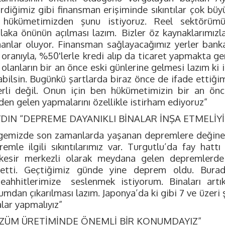
rdiğimiz gibi finansman erişiminde sıkıntılar çok büyü
 hükümetimizden şunu istiyoruz. Reel sektörümüzü
laka önünün açılması lazım.
Bizler öz kaynaklarımızl
anlar oluyor. Finansman sağlayacağımız yerler bank
 oranıyla, %50'lerle
kredi alıp da ticaret yapmakta ge
 olanların bir an önce eski günlerine gelmesi lazım ki 
abilsin. Bugünkü şartlarda biraz önce de ifade ettiği
erli değil. Onun için ben hükümetimizin bir an önc
den gelen yapmalarını özellikle istirham ediyoruz”
YDIN “DEPREME DAYANIKLI BİNALAR İNŞA ETMELİYİ
gemizde son zamanlarda yaşanan depremlere değine
remle ilgili sıkıntılarımız var. Turgutlu’da fay hattı
ıkesir merkezli olarak meydana gelen depremlerde
setti. Geçtiğimiz günde yine deprem oldu. Bura
eahhitlerimize
seslenmek istiyorum. Binaları artı
mdan çıkarılması lazım. Japonya’da ki gibi 7 ve üzeri
lar yapmalıyız”
ÜZÜM ÜRETİMİNDE ÖNEMLİ BİR KONUMDAYIZ”