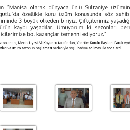
ın “Manisa olarak dünyaca ünlü Sultaniye üzümün
gutlu’da özellikle kuru üzüm konusunda söz sahibi 
timinde 3 büyük ülkeden biriyiz. Çiftçilerimiz yaşadı
ürün kaybı yaşadılar. Umuyorum ki sezonları bere
icilerimize bol kazançlar temenni ediyoruz.”
 toplantısı, Meclis Üyesi Ali Koyuncu tarafından, Yönetim Kurulu Başkanı Faruk Ay
etleri ve üzüm sezonun başlaması nedeniyle poşu hediye edilmesi ile sona erdi.