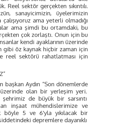
k. Reel sektör gerçekten sıkıntılı.
n, sanayicimizin, üyelerimizin
a çalışıyoruz ama yeterli olmadığı
alar ama şimdi bu ortamdaki, bu
rçekten çok zorlaştı.
Onun için bu
insanlar kendi ayaklarının üzerinde
m gibi öz kaynak hiçbir zaman için
e reel sektörü rahatlatması için
Z”
n başkan Aydın “Son dönemlerde
 üzerinde olan bir yerleşim yeri.
 şehrimiz de büyük bir sarsıntı
dan inşaat mühendislerimize ve
k böyle 5 ve 6'yla yıkılacak bir
 şiddetindeki depremlere dayanıklı