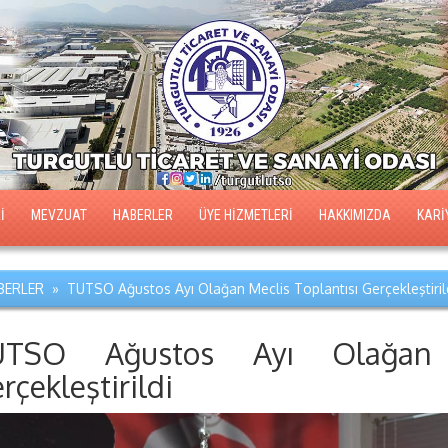
İ
MEVZUAT
HABERLER
ÜYE HİZMETLERİ
HAKKIMIZDA
KARİ
ERLER » TUTSO Ağustos Ayı Olağan Meclis Toplantısı Gerçekleştiril
UTSO Ağustos Ayı Olağan M
rçekleştirildi