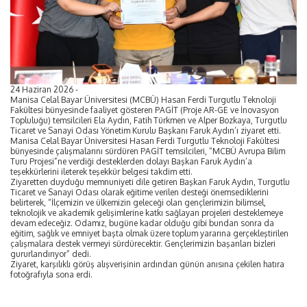
24 Haziran 2026 -
Manisa Celal Bayar Üniversitesi (MCBÜ) Hasan Ferdi Turgutlu Teknoloji
Fakültesi bünyesinde faaliyet gösteren PAGİT (Proje AR-GE ve İnovasyon
Topluluğu) temsilcileri Ela Aydın, Fatih Türkmen ve Alper Bozkaya, Turgutlu
Ticaret ve Sanayi Odası Yönetim Kurulu Başkanı Faruk Aydın’ı ziyaret etti.
Manisa Celal Bayar Üniversitesi Hasan Ferdi Turgutlu Teknoloji Fakültesi
bünyesinde çalışmalarını sürdüren PAGİT temsilcileri, “MCBÜ Avrupa Bilim
Turu Projesi”ne verdiği desteklerden dolayı Başkan Faruk Aydın’a
teşekkürlerini ileterek teşekkür belgesi takdim etti.
Ziyaretten duyduğu memnuniyeti dile getiren Başkan Faruk Aydın, Turgutlu
Ticaret ve Sanayi Odası olarak eğitime verilen desteği önemsediklerini
belirterek, “İlçemizin ve ülkemizin geleceği olan gençlerimizin bilimsel,
teknolojik ve akademik gelişimlerine katkı sağlayan projeleri desteklemeye
devam edeceğiz. Odamız, bugüne kadar olduğu gibi bundan sonra da
eğitim, sağlık ve emniyet başta olmak üzere toplum yararına gerçekleştirilen
çalışmalara destek vermeyi sürdürecektir. Gençlerimizin başarıları bizleri
gururlandırıyor” dedi.
Ziyaret, karşılıklı görüş alışverişinin ardından günün anısına çekilen hatıra
fotoğrafıyla sona erdi.