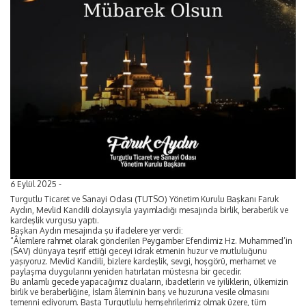
6 Eylül 2025 -
Turgutlu Ticaret ve Sanayi Odası (TUTSO) Yönetim Kurulu Başkanı Faruk
Aydın, Mevlid Kandili dolayısıyla yayımladığı mesajında birlik, beraberlik ve
kardeşlik vurgusu yaptı.
Başkan Aydın mesajında şu ifadelere yer verdi:
“Âlemlere rahmet olarak gönderilen Peygamber Efendimiz Hz. Muhammed’in
(SAV) dünyaya teşrif ettiği geceyi idrak etmenin huzur ve mutluluğunu
yaşıyoruz. Mevlid Kandili, bizlere kardeşlik, sevgi, hoşgörü, merhamet ve
paylaşma duygularını yeniden hatırlatan müstesna bir gecedir.
Bu anlamlı gecede yapacağımız duaların, ibadetlerin ve iyiliklerin, ülkemizin
birlik ve beraberliğine, İslam âleminin barış ve huzuruna vesile olmasını
temenni ediyorum. Başta Turgutlulu hemşehrilerimiz olmak üzere, tüm