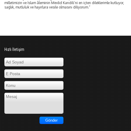
milletimizin ve İslam âleminin Mevlid Kandili’ni en içten dileklerimle kutluyor,
sağlık, mutluluk ve hayırlara vesile olmasını diliyorum.”
Hızlı İletişim