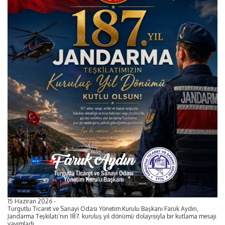
15 Haziran 2026 -
Turgutlu Ticaret ve Sanayi Odası Yönetim Kurulu Başkanı Faruk Aydın,
Jandarma Teşkilatı’nın 187. kuruluş yıl dönümü dolayısıyla bir kutlama mesajı
yayımladı.