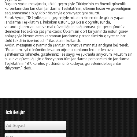
Başkan Aydın mesajında, köklü geçmişiyle Türkiye’nin en önemli güvenlik
kurumlarından biri olan Jandarma Teşkilatı’nın, ülkenin huzur ve güvenliğinin
sağlanmasında büyük bir özveriyle görev yaptığını belirtti.
Faruk Aydın, “187 yıllık şanlı geçmişiyle milletimizin emrinde görev yapan
Jandarma Teşkilatımız, hukukun üstünlüğü ilkesi doğrultusunda,
vatandaşlarımızın can ve mal güvenliğinin sağlanması için gece gündüz
demeden fedakârca çalışmaktadır. Ülkemizin dört bir yanında üstün görev
anlayışıyla hizmet veren kahraman jandarma personelimizin gayretleri her
türlü takdirin üzerindedir.” ifadelerini kullandı.
Aydın, mesajının devamında şehitleri rahmet ve minnetle andığını belirterek,
“Bu anlamlı yıl dönümünde vatan uğruna canlarını feda eden aziz
şehitlerimizi rahmetle, gazilerimizi ise saygı ve şükranla anıyorum. Milletimizin
huzur ve güvenliği için görev yapan tüm jandarma personelimizin Jandarma
Teşkilatı’nın 187. kuruluş yıl dönümünü kutluyor, görevlerinde başarılar
diliyorum.” dedi.
Hızlı İletişim