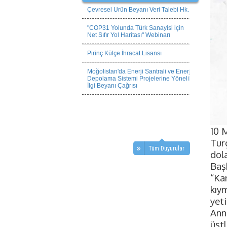
Çevresel Ürün Beyanı Veri Talebi Hk.
"COP31 Yolunda Türk Sanayisi için
Net Sıfır Yol Haritası" Webinarı
Pirinç Külçe İhracat Lisansı
Moğolistan'da Enerji Santrali ve Enerji
Depolama Sistemi Projelerine Yönelik
İlgi Beyanı Çağrısı
10 
Tur
Tüm Duyurular
dola
Baş
“Ka
kıy
yeti
Ann
üst