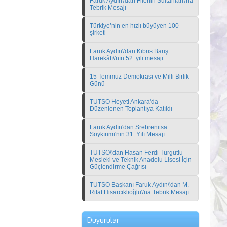
Faruk Aydın\'dan Filenin Sultanları\'na
Tebrik Mesajı
Türkiye’nin en hızlı büyüyen 100
şirketi
Faruk Aydın\'dan Kıbrıs Barış
Harekâtı\'nın 52. yılı mesajı
15 Temmuz Demokrasi ve Milli Birlik
Günü
TUTSO Heyeti Ankara'da
Düzenlenen Toplantıya Katıldı
Faruk Aydın'dan Srebrenitsa
Soykırımı'nın 31. Yılı Mesajı
TUTSO\'dan Hasan Ferdi Turgutlu
Mesleki ve Teknik Anadolu Lisesi İçin
Güçlendirme Çağrısı
TUTSO Başkanı Faruk Aydın\'dan M.
Rifat Hisarcıklıoğlu\'na Tebrik Mesajı
Türkiye 100 Başvuruları Hakkında
Duyurular
Bina Yaşam Döngüsü Analizi için Yerel