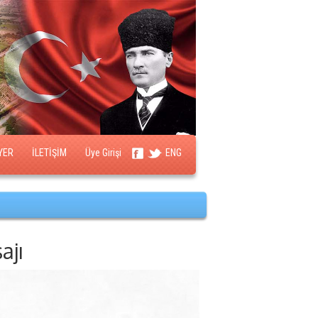
YER
İLETİŞİM
Üye Girişi
ENG
ajı