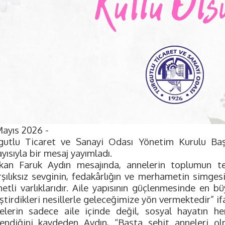
Mayıs 2026 -
gutlu Ticaret ve Sanayi Odası Yönetim Kurulu Baş
yısıyla bir mesaj yayımladı.
kan Faruk Aydın mesajında, annelerin toplumun te
rşılıksız sevginin, fedakârlığın ve merhametin simges
metli varlıklarıdır. Aile yapısının güçlenmesinde en 
ştirdikleri nesillerle geleceğimize yön vermektedir” ifa
elerin sadece aile içinde değil, sosyal hayatın he
lendiğini kaydeden Aydın, “Başta şehit anneleri ol