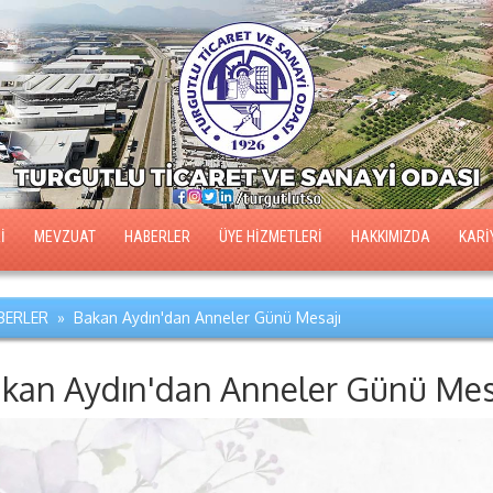
İ
MEVZUAT
HABERLER
ÜYE HİZMETLERİ
HAKKIMIZDA
KARİ
ERLER » Bakan Aydın'dan Anneler Günü Mesajı
kan Aydın'dan Anneler Günü Mes